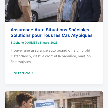
Tous
les
Cas
Atypiques
Assurance Auto Situations Spéciales :
Solutions pour Tous les Cas Atypiques
Stéphane DOUMET
/
8 mars 2026
Trouver une assurance auto quand on a un profil
« standard », c’est la croix et la bannière, mais on
finit toujours
Lire l’article »
Assurance
auto
étudiant