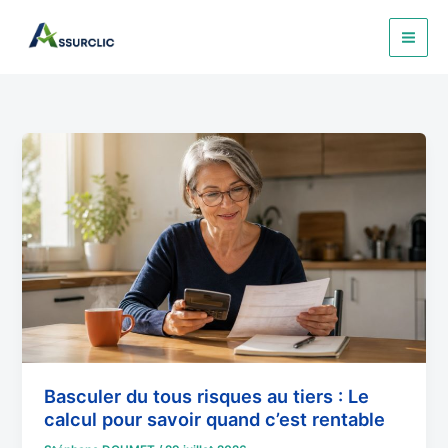
Aller
au
contenu
Basculer
du
tous
risques
au
tiers
:
Le
calcul
pour
savoir
Basculer du tous risques au tiers : Le
quand
calcul pour savoir quand c’est rentable
c’est