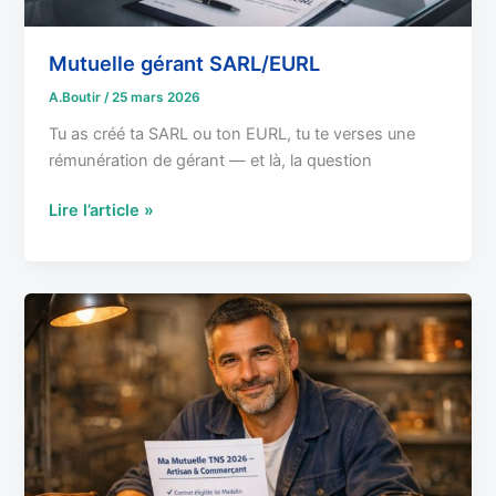
Mutuelle gérant SARL/EURL
A.Boutir
/
25 mars 2026
Tu as créé ta SARL ou ton EURL, tu te verses une
rémunération de gérant — et là, la question
Lire l’article »
Mutuelle
artisan
et
commerçant