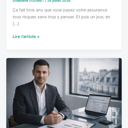
Stéphane DOUMET
/
29 juillet 2026
rentable
Ça fait trois ans que vous payez votre assurance
tous risques sans trop y penser. Et puis un jour, en
[…]
Lire l’article »
Mutuelle
gérant
SARL/EURL