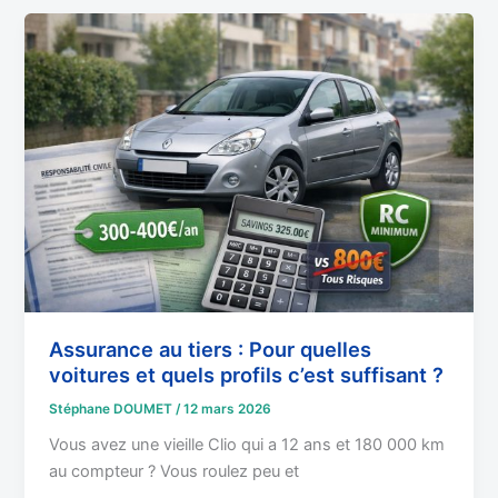
Assurance
au
tiers
:
Pour
quelles
voitures
et
quels
profils
c’est
suffisant
?
Assurance au tiers : Pour quelles
voitures et quels profils c’est suffisant ?
Stéphane DOUMET
/
12 mars 2026
Vous avez une vieille Clio qui a 12 ans et 180 000 km
au compteur ? Vous roulez peu et