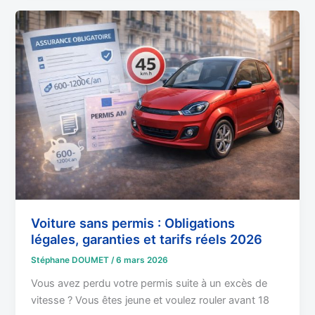
Voiture
sans
permis
:
Obligations
légales,
garanties
et
tarifs
réels
2026
Voiture sans permis : Obligations
légales, garanties et tarifs réels 2026
Stéphane DOUMET
/
6 mars 2026
Vous avez perdu votre permis suite à un excès de
vitesse ? Vous êtes jeune et voulez rouler avant 18