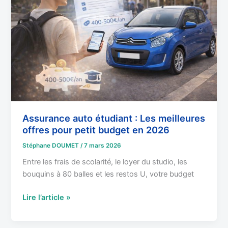
:
Les
meilleures
offres
pour
petit
budget
en
2026
Assurance auto étudiant : Les meilleures
offres pour petit budget en 2026
Stéphane DOUMET
/
7 mars 2026
Entre les frais de scolarité, le loyer du studio, les
bouquins à 80 balles et les restos U, votre budget
Lire l’article »