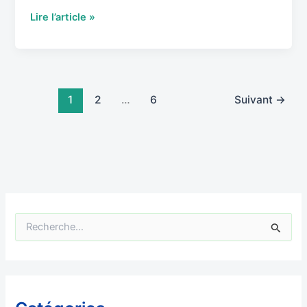
Lire l’article »
1
2
…
6
Suivant
→
R
e
c
h
e
r