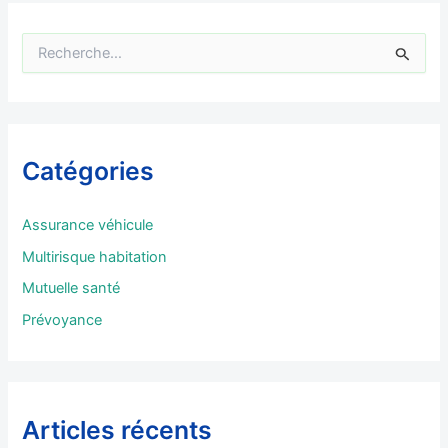
R
e
c
h
e
r
Catégories
c
h
e
Assurance véhicule
r
Multirisque habitation
:
Mutuelle santé
Prévoyance
Articles récents