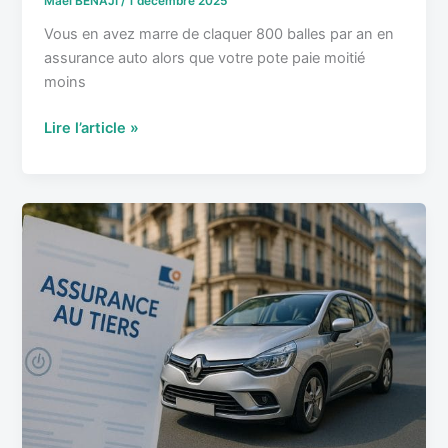
Mael BENAJI
/
1 décembre 2025
Vous en avez marre de claquer 800 balles par an en
assurance auto alors que votre pote paie moitié
moins
Lire l’article »
Assurance
auto
au
tiers
:
Est-
ce
vraiment
suffisant
pour