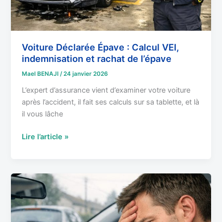
de
l’épave
Voiture Déclarée Épave : Calcul VEI,
indemnisation et rachat de l’épave
Mael BENAJI
/
24 janvier 2026
L’expert d’assurance vient d’examiner votre voiture
après l’accident, il fait ses calculs sur sa tablette, et là
il vous lâche
Lire l’article »
Accident
responsable
:
Impact