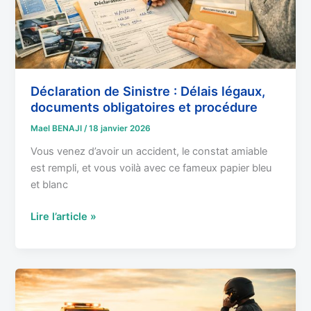
obligatoires
et
procédure
Déclaration de Sinistre : Délais légaux,
documents obligatoires et procédure
Mael BENAJI
/
18 janvier 2026
Vous venez d’avoir un accident, le constat amiable
est rempli, et vous voilà avec ce fameux papier bleu
et blanc
Lire l’article »
Panne
sur
la