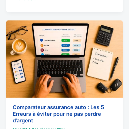
Comparateur
assurance
auto
:
Les
5
Erreurs
à
éviter
pour
ne
pas
perdre
Comparateur assurance auto : Les 5
Erreurs à éviter pour ne pas perdre
d’argent
d’argent