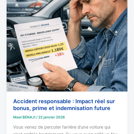
réel
sur
bonus,
prime
et
indemnisation
future
Accident responsable : Impact réel sur
bonus, prime et indemnisation future
Mael BENAJI
/
22 janvier 2026
Vous venez de percuter l’arrière d’une voiture qui