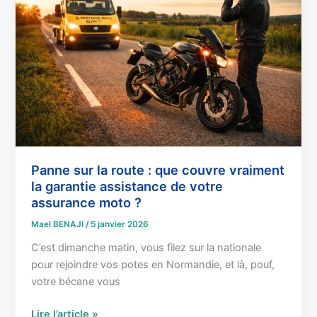
route
:
que
couvre
vraiment
la
garantie
assistance
de
votre
Panne sur la route : que couvre vraiment
la garantie assistance de votre
assurance
assurance moto ?
moto
?
Mael BENAJI
/
5 janvier 2026
C’est dimanche matin, vous filez sur la nationale
pour rejoindre vos potes en Normandie, et là, pouf,
votre bécane vous
Lire l’article »