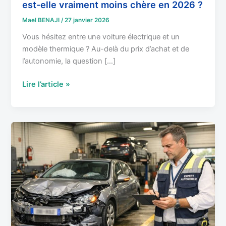
est-elle vraiment moins chère en 2026 ?
Mael BENAJI
/
27 janvier 2026
Vous hésitez entre une voiture électrique et un
modèle thermique ? Au-delà du prix d’achat et de
l’autonomie, la question […]
Lire l’article »
Voiture
Déclarée
Épave
:
Calcul
VEI,
indemnisation
et
rachat