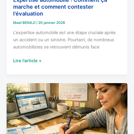
marche et comment contester
l’évaluation
Mael BENAJI
/
20 janvier 2026
L’expertise automobile est une étape cruciale après
un accident ou un sinistre. Pourtant, de nombreux
automobilistes se retrouvent démunis face
Lire l’article »
Déclaration
de
Sinistre
:
Délais
légaux,
documents