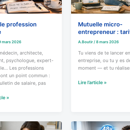
le profession
Mutuelle micro-
e
entrepreneur : tari
9 mars 2026
A.Boutir
/
8 mars 2026
médecin, architecte,
Tu viens de te lancer e
nt, psychologue, expert-
entreprise, ou tu y es d
e… Les professions
moment — et tu réalise
s ont un point commun :
Lire l’article »
lletin de salaire, pas
icle »
Mutuelle