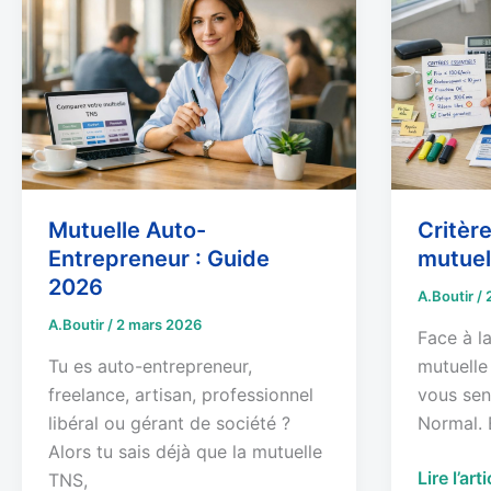
Auto-
pour
Entrepreneur
choisir
:
sa
Guide
mutuelle
2026
TNS
Mutuelle Auto-
Critère
Entrepreneur : Guide
mutuel
2026
A.Boutir
/
A.Boutir
/
2 mars 2026
Face à la
Tu es auto-entrepreneur,
mutuelle
freelance, artisan, professionnel
vous sen
libéral ou gérant de société ?
Normal. 
Alors tu sais déjà que la mutuelle
Lire l’art
TNS,