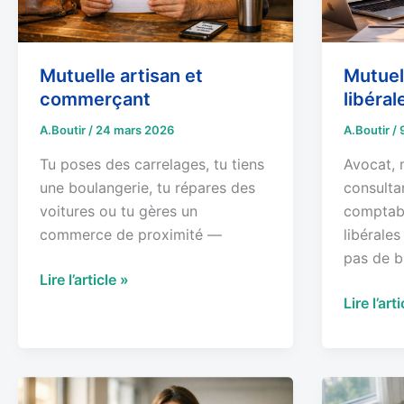
Mutuelle artisan et
Mutuel
commerçant
libéral
A.Boutir
/
24 mars 2026
A.Boutir
/
Tu poses des carrelages, tu tiens
Avocat, 
une boulangerie, tu répares des
consulta
voitures ou tu gères un
comptabl
commerce de proximité —
libérale
pas de bu
Lire l’article »
Lire l’art
Mutuelle
Critères