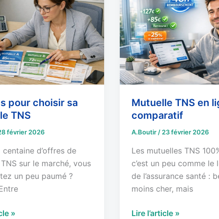
TNS
en
ligne
:
comparatif
s pour choisir sa
Mutuelle TNS en li
le TNS
comparatif
28 février 2026
A.Boutir
/
23 février 2026
 centaine d’offres de
Les mutuelles TNS 100%
 TNS sur le marché, vous
c’est un peu comme le 
tez un peu paumé ?
de l’assurance santé :
Entre
moins cher, mais
icle »
Lire l’article »