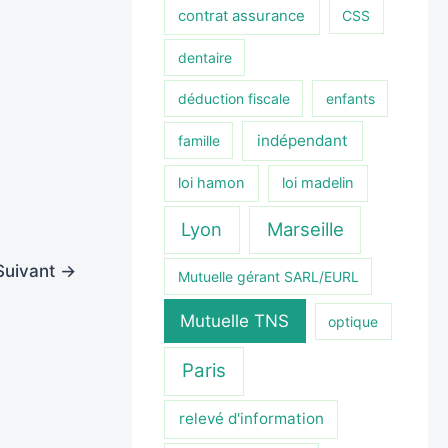
contrat assurance
CSS
dentaire
déduction fiscale
enfants
indépendant
famille
loi hamon
loi madelin
Lyon
Marseille
Suivant
→
Mutuelle gérant SARL/EURL
Mutuelle TNS
optique
Paris
relevé d'information