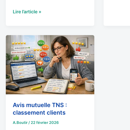
Lire l’article »
Avis
mutuelle
TNS
:
classement
clients
Avis mutuelle TNS :
classement clients
A.Boutir
/
22 février 2026