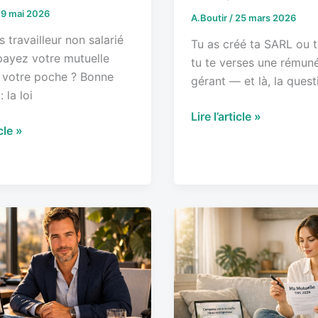
19 mai 2026
A.Boutir
/
25 mars 2026
 travailleur non salarié
Tu as créé ta SARL ou 
payez votre mutuelle
tu te verses une rémun
 votre poche ? Bonne
gérant — et là, la quest
 la loi
Lire l’article »
icle »
Mutuelle
on
micro-
entrepreneur
:
tarifs