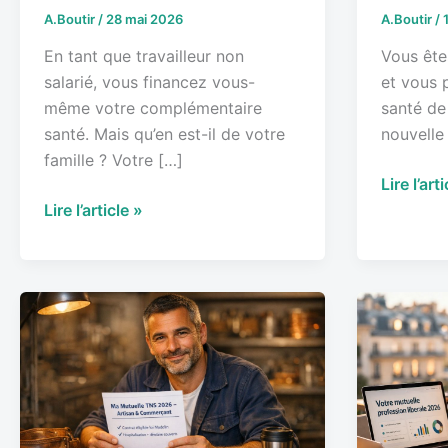
A.Boutir
/
28 mai 2026
A.Boutir
/
2026
En tant que travailleur non
Vous êtes
salarié, vous financez vous-
et vous 
même votre complémentaire
santé de
santé. Mais qu’en est-il de votre
nouvelle :
famille ? Votre […]
Lire l’art
Lire l’article »
Mutuelle
Mutuelle
artisan
professi
et
libérale
commerçant