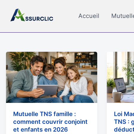
Aller
au
Accueil
Mutuell
contenu
Mutuelle
Loi
TNS
Madelin
famille
et
:
mutuelle
comment
TNS
couvrir
:
conjoint
guide
et
de
Mutuelle TNS famille :
Loi Ma
enfants
la
comment couvrir conjoint
TNS : g
en
déducti
et enfants en 2026
déduct
2026
fiscale