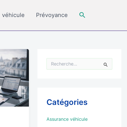
Rechercher
 véhicule
Prévoyance
R
e
c
h
e
r
c
Catégories
h
e
r
Assurance véhicule
: