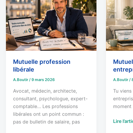
profession
micro-
libérale
entrepre
:
tarifs
Mutuelle profession
Mutuel
libérale
entrepr
A.Boutir
/
9 mars 2026
A.Boutir
/
Avocat, médecin, architecte,
Tu viens
consultant, psychologue, expert-
entrepris
comptable… Les professions
moment —
libérales ont un point commun :
Lire l’art
pas de bulletin de salaire, pas