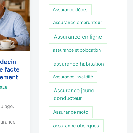
Assurance décès
assurance emprunteur
Assurance en ligne
assurance et colocation
édecin
assurance habitation
e l’acte
sement
Assurance invalidité
2026
Assurance jeune
conducteur
,
ulagé.
Assurance moto
surance
assurance obsèques
e