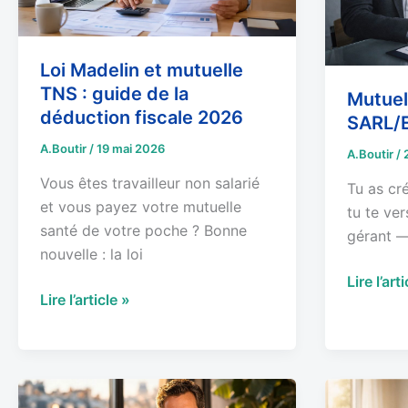
:
guide
de
Loi Madelin et mutuelle
la
TNS : guide de la
Mutuel
déduction
déduction fiscale 2026
SARL/
fiscale
A.Boutir
/
19 mai 2026
2026
A.Boutir
/
Vous êtes travailleur non salarié
Tu as cr
et vous payez votre mutuelle
tu te ve
santé de votre poche ? Bonne
gérant — 
nouvelle : la loi
Lire l’art
Lire l’article »
Mutuelle
Mutuelle