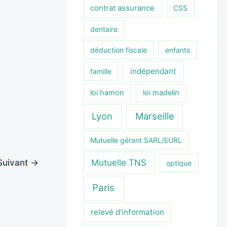
contrat assurance
CSS
dentaire
déduction fiscale
enfants
indépendant
famille
loi hamon
loi madelin
Lyon
Marseille
Mutuelle gérant SARL/EURL
Mutuelle TNS
Suivant
→
optique
Paris
relevé d'information