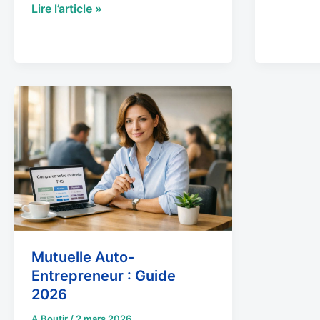
Lire l’article »
Mutuelle
Auto-
Entrepreneur
:
Guide
2026
Mutuelle Auto-
Entrepreneur : Guide
2026
A.Boutir
/
2 mars 2026