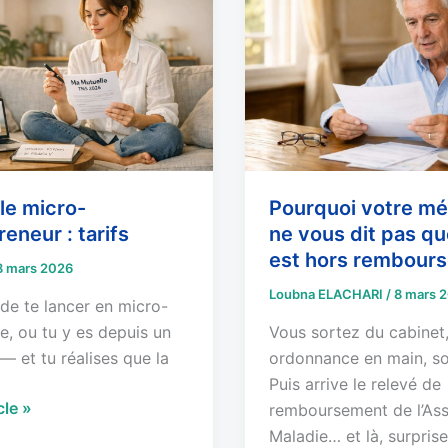
votre
neur
médecin
ne
vous
dit
pas
que
l’acte
le micro-
Pourquoi votre m
est
eneur : tarifs
ne vous dit pas qu
hors
est hors rembour
remboursement
8 mars 2026
Loubna ELACHARI
/
8 mars 
 de te lancer en micro-
e, ou tu y es depuis un
Vous sortez du cabinet
 et tu réalises que la
ordonnance en main, so
Puis arrive le relevé de
icle »
remboursement de l’As
Maladie… et là, surpris