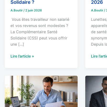
Solidaire ?
2026
Solidaire
les
A.Boutir
/
2 juin 2026
A.Boutir
/
?
indépen
en
Vous êtes travailleur non salarié
Lunettes
2026
et vos revenus sont modestes ?
appareils
La Complémentaire Santé
de santé
Solidaire (CSS) peut vous offrir
synonyme
une […]
Depuis l
Lire l’article »
Lire l’art
Loi
Mutuelle
Madelin
gérant
et
SARL/E
mutuelle
TNS