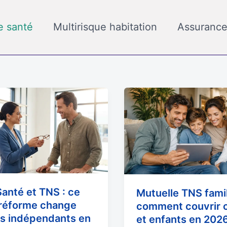
e santé
Multirisque habitation
Assurance
Mutuelle
TNS
famille
:
comment
couvrir
conjoint
et
anté et TNS : ce
Mutuelle TNS famil
enfants
 réforme change
comment couvrir c
en
es indépendants en
et enfants en 202
2026