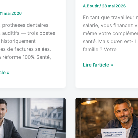
A.Boutir
/
28 mai 2026
31 mai 2026
dants
En tant que travailleur 
, prothèses dentaires,
salarié, vous financez 
 auditifs — trois postes
même votre complémen
 historiquement
santé. Mais qu’en est-il
s de factures salées.
famille ? Votre
a réforme 100% Santé,
Lire l’article »
icle »
Mutuelle
artisan
URL
et
commerçant