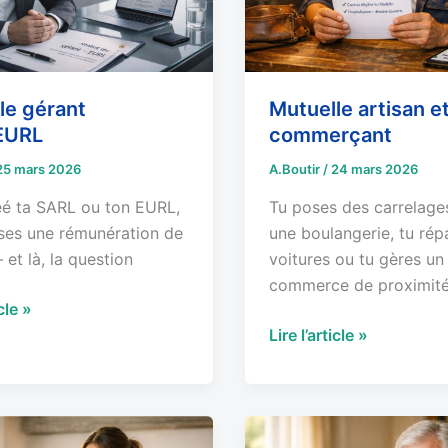
le gérant
Mutuelle artisan e
EURL
commerçant
25 mars 2026
A.Boutir
/
24 mars 2026
éé ta SARL ou ton EURL,
Tu poses des carrelages
rses une rémunération de
une boulangerie, tu rép
et là, la question
voitures ou tu gères un
commerce de proximit
icle »
Lire l’article »
Pourquoi