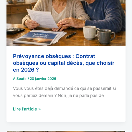
ou
capital
décès,
que
choisir
en
2026
?
Prévoyance obsèques : Contrat
obsèques ou capital décès, que choisir
en 2026 ?
A.Boutir
/
20 janvier 2026
Vous vous êtes déjà demandé ce qui se passerait si
vous partiez demain ? Non, je ne parle pas de
Lire l’article »