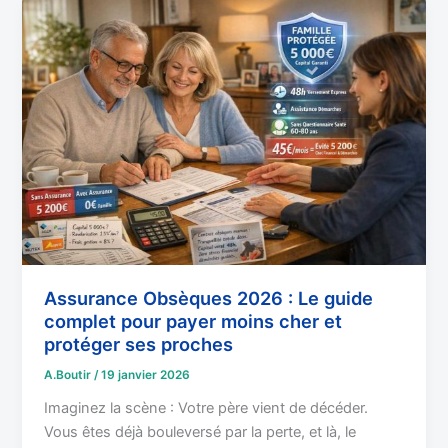
Assurance
Obsèques
2026
:
Le
guide
complet
pour
payer
moins
cher
et
protéger
Assurance Obsèques 2026 : Le guide
complet pour payer moins cher et
ses
protéger ses proches
proches
A.Boutir
/
19 janvier 2026
Imaginez la scène : Votre père vient de décéder.
Vous êtes déjà bouleversé par la perte, et là, le