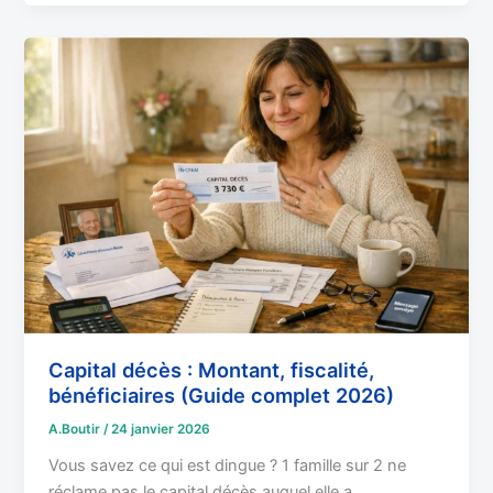
Capital
décès
:
Montant,
fiscalité,
bénéficiaires
(Guide
complet
2026)
Capital décès : Montant, fiscalité,
bénéficiaires (Guide complet 2026)
A.Boutir
/
24 janvier 2026
Vous savez ce qui est dingue ? 1 famille sur 2 ne
réclame pas le capital décès auquel elle a