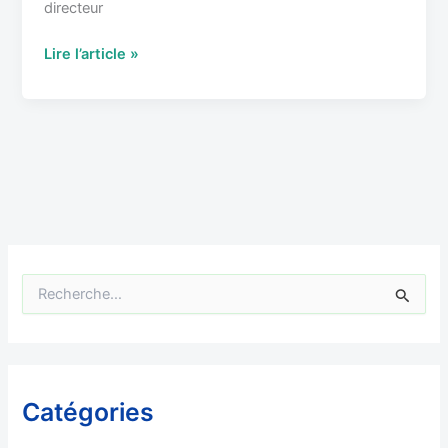
directeur
Lire l’article »
R
e
c
h
e
r
Catégories
c
h