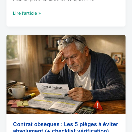
Lire l’article »
Contrat
obsèques
:
Les
5
pièges
à
éviter
absolument
(+
checklist
vérification)
Contrat obsèques : Les 5 pièges à éviter
absolument (+ checklist vérification)