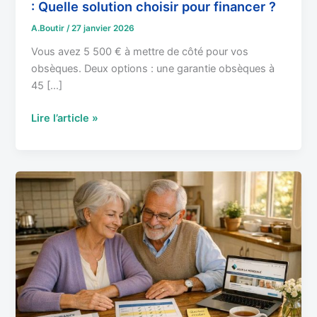
: Quelle solution choisir pour financer ?
A.Boutir
/
27 janvier 2026
Vous avez 5 500 € à mettre de côté pour vos
obsèques. Deux options : une garantie obsèques à
45 […]
Lire l’article »
Assurance
obsèques
seniors
:
Les
meilleures
offres
après
70