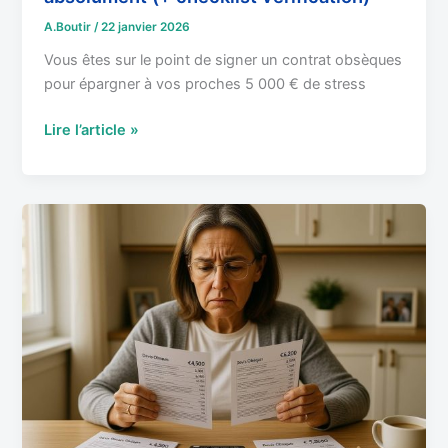
A.Boutir
/
22 janvier 2026
Vous êtes sur le point de signer un contrat obsèques
pour épargner à vos proches 5 000 € de stress
Lire l’article »
Prix
obsèques
2026
:
Coût
réel
funérailles
et
comment
économiser