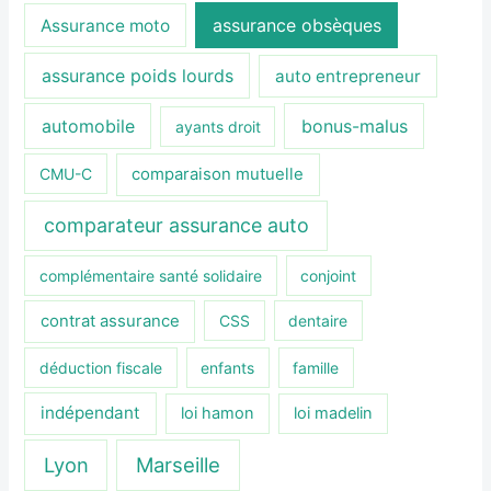
assurance obsèques
Assurance moto
assurance poids lourds
auto entrepreneur
automobile
bonus-malus
ayants droit
CMU-C
comparaison mutuelle
comparateur assurance auto
complémentaire santé solidaire
conjoint
contrat assurance
CSS
dentaire
déduction fiscale
enfants
famille
indépendant
loi hamon
loi madelin
Lyon
Marseille