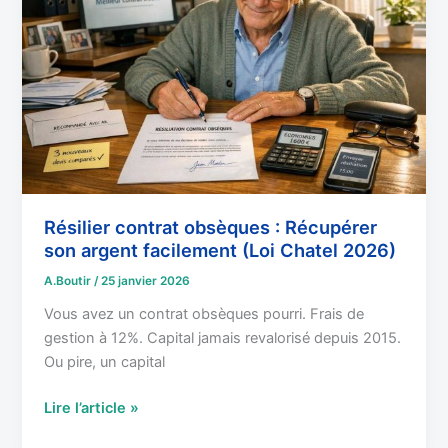
:
Récupérer
son
argent
facilement
(Loi
Chatel
2026)
Résilier contrat obsèques : Récupérer
son argent facilement (Loi Chatel 2026)
A.Boutir
/
25 janvier 2026
Vous avez un contrat obsèques pourri. Frais de
gestion à 12%. Capital jamais revalorisé depuis 2015.
Ou pire, un capital
Lire l’article »