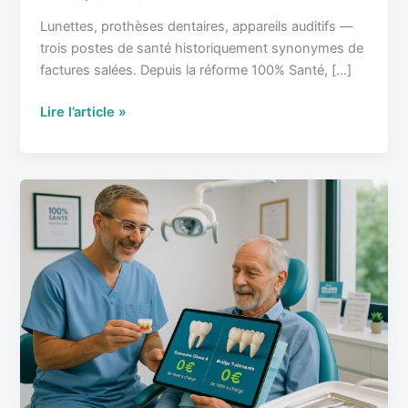
en
Lunettes, prothèses dentaires, appareils auditifs —
2026
trois postes de santé historiquement synonymes de
factures salées. Depuis la réforme 100% Santé, […]
Lire l’article »
100%
santé
:
ce
que
les
seniors
doivent
vraiment
savoir