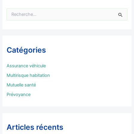
R
e
c
h
e
r
Catégories
c
h
e
Assurance véhicule
r
Multirisque habitation
:
Mutuelle santé
Prévoyance
Articles récents