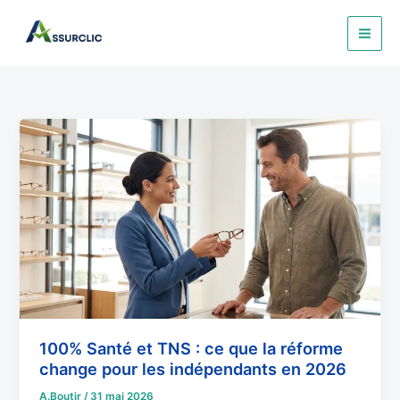
Aller
au
contenu
100%
Santé
et
TNS
:
ce
que
la
réforme
change
pour
100% Santé et TNS : ce que la réforme
les
change pour les indépendants en 2026
indépendants
A.Boutir
/
31 mai 2026