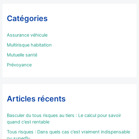
h
e
r
Catégories
c
h
e
Assurance véhicule
r
Multirisque habitation
:
Mutuelle santé
Prévoyance
Articles récents
Basculer du tous risques au tiers : Le calcul pour savoir
quand c’est rentable
Tous risques : Dans quels cas c’est vraiment indispensable
ou superflu