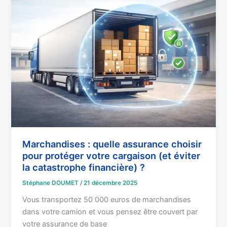
:
quelle
assurance
choisir
pour
protéger
votre
cargaison
(et
éviter
la
catastrophe
Marchandises : quelle assurance choisir
pour protéger votre cargaison (et éviter
financière)
la catastrophe financière) ?
?
Stéphane DOUMET
/
21 décembre 2025
Vous transportez 50 000 euros de marchandises
dans votre camion et vous pensez être couvert par
votre assurance de base