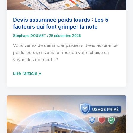
grimper
la
note
Devis assurance poids lourds : Les 5
facteurs qui font grimper la note
Stéphane DOUMET
/
25 décembre 2025
Vous venez de demander plusieurs devis assurance
poids lourds et vous tombez de votre chaise en
voyant les montants ?
Lire l’article »
Assurer
un
poids
lourd
pour