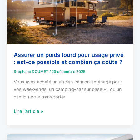
usage
privé
:
est-
ce
possible
et
combien
Assurer un poids lourd pour usage privé
: est-ce possible et combien ça coûte ?
ça
coûte
Stéphane DOUMET
/
23 décembre 2025
?
Vous avez acheté un ancien camion aménagé pour
vos week-ends, un camping-car sur base PL ou un
camion pour transporter
Lire l’article »
Marchandises