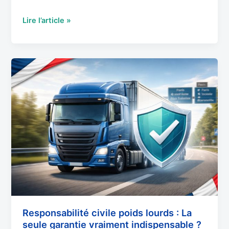
Lire l’article »
Responsabilité
civile
poids
lourds
:
La
seule
garantie
vraiment
indispensable
?
Responsabilité civile poids lourds : La
seule garantie vraiment indispensable ?