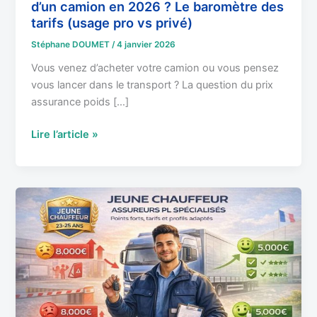
d’un camion en 2026 ? Le baromètre des
(usage
tarifs (usage pro vs privé)
pro
vs
Stéphane DOUMET
/
4 janvier 2026
privé)
Vous venez d’acheter votre camion ou vous pensez
vous lancer dans le transport ? La question du prix
assurance poids […]
Lire l’article »
Jeune
Chauffeur
Poids
Lourd
:
Comment
négocier
un