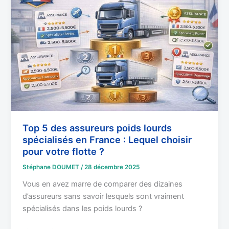
des
assureurs
poids
lourds
spécialisés
en
France
:
Lequel
choisir
pour
Top 5 des assureurs poids lourds
spécialisés en France : Lequel choisir
votre
pour votre flotte ?
flotte
?
Stéphane DOUMET
/
28 décembre 2025
Vous en avez marre de comparer des dizaines
d’assureurs sans savoir lesquels sont vraiment
spécialisés dans les poids lourds ?