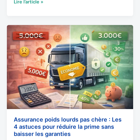
Lire l’article »
Assurance
poids
lourds
pas
chère
:
Les
4
astuces
pour
réduire
la
prime
Assurance poids lourds pas chère : Les
4 astuces pour réduire la prime sans
sans
baisser les garanties
baisser