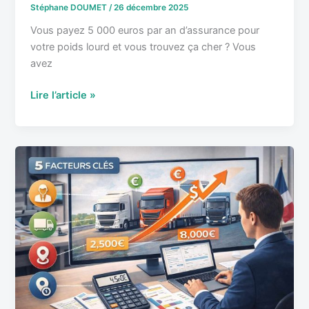
les
Stéphane DOUMET
/
26 décembre 2025
garanties
Vous payez 5 000 euros par an d’assurance pour
votre poids lourd et vous trouvez ça cher ? Vous
avez
Lire l’article »
Devis
assurance
poids
lourds
:
Les
5
facteurs
qui
font