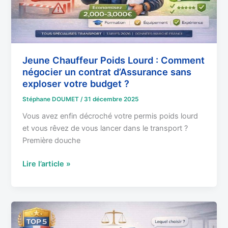
contrat
d’Assurance
sans
exploser
votre
Jeune Chauffeur Poids Lourd : Comment
négocier un contrat d’Assurance sans
budget
exploser votre budget ?
?
Stéphane DOUMET
/
31 décembre 2025
Vous avez enfin décroché votre permis poids lourd
et vous rêvez de vous lancer dans le transport ?
Première douche
Lire l’article »
Top
5