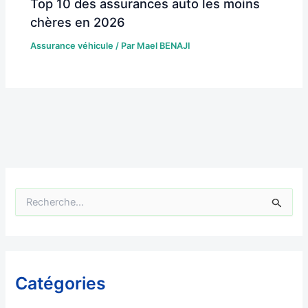
Top 10 des assurances auto les moins
chères en 2026
Assurance véhicule
/ Par
Mael BENAJI
R
e
c
h
e
r
Catégories
c
h