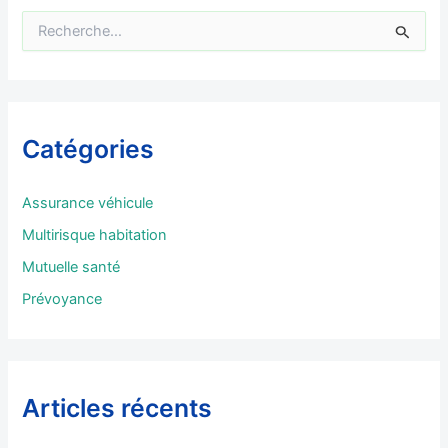
R
e
c
h
e
r
Catégories
c
h
e
Assurance véhicule
r
Multirisque habitation
:
Mutuelle santé
Prévoyance
Articles récents