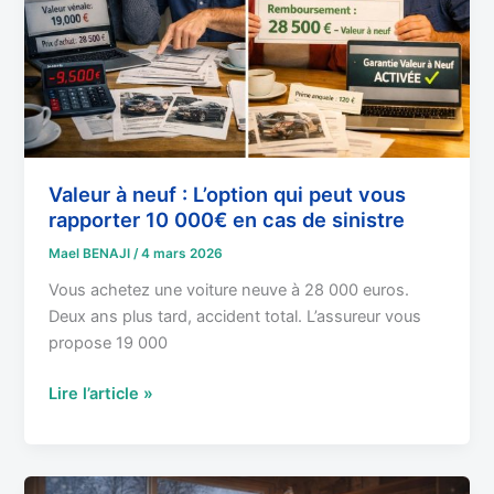
qui
peut
vous
rapporter
10
000€
en
cas
Valeur à neuf : L’option qui peut vous
rapporter 10 000€ en cas de sinistre
de
sinistre
Mael BENAJI
/
4 mars 2026
Vous achetez une voiture neuve à 28 000 euros.
Deux ans plus tard, accident total. L’assureur vous
propose 19 000
Lire l’article »
Assurance