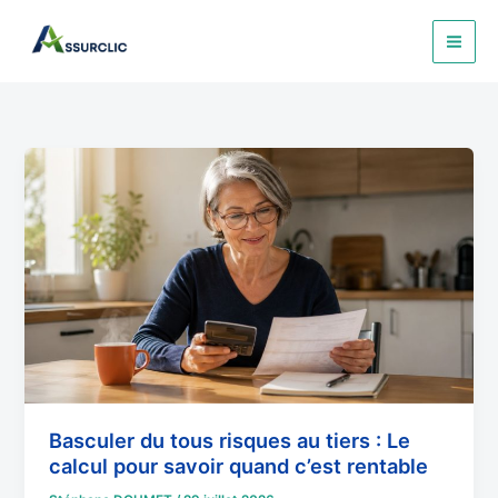
Aller
au
contenu
Basculer
du
tous
risques
au
tiers
:
Le
calcul
pour
savoir
Basculer du tous risques au tiers : Le
quand
calcul pour savoir quand c’est rentable
c’est