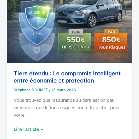
Le
compromis
intelligent
entre
économie
et
protection
Tiers étendu : Le compromis intelligent
entre économie et protection
Stéphane DOUMET
/
13 mars 2026
Vous trouvez que l’assurance au tiers est un peu
juste mais que le tous risques coûte trop cher pour
votre
Lire l’article »