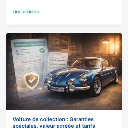
Lire l’article »
Voiture
de
collection
:
Garanties
spéciales,
valeur
agréée
et
tarifs
préférentiels
Voiture de collection : Garanties
spéciales, valeur agréée et tarifs