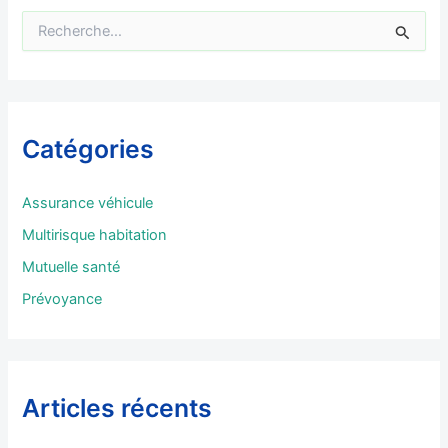
R
e
c
h
e
r
Catégories
c
h
e
Assurance véhicule
r
Multirisque habitation
:
Mutuelle santé
Prévoyance
Articles récents