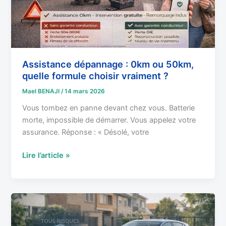
formule
choisir
vraiment
?
Assistance dépannage : 0km ou 50km,
quelle formule choisir vraiment ?
Mael BENAJI
/
14 mars 2026
Vous tombez en panne devant chez vous. Batterie
morte, impossible de démarrer. Vous appelez votre
assurance. Réponse : « Désolé, votre
Lire l’article »
Tiers
étendu
: