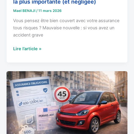
la plus importante (et négligée)
Mael BENAJI
/
11 mars 2026
Vous pensez être bien couvert avec votre assurance
tous risques ? Mauvaise nouvelle : si vous avez un
accident grave
Lire l’article »
Voiture
sans
permis
:
Obligations
légales,
garanties
et
tarifs