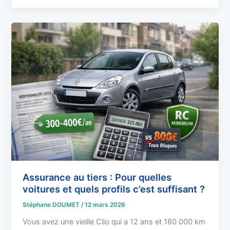
Assurance
au
tiers
:
Pour
quelles
voitures
et
quels
profils
c’est
suffisant
?
Assurance au tiers : Pour quelles
voitures et quels profils c’est suffisant ?
Stéphane DOUMET
/
12 mars 2026
Vous avez une vieille Clio qui a 12 ans et 180 000 km