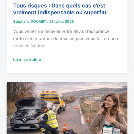
superflu
Tous risques : Dans quels cas c’est
vraiment indispensable ou superflu
Stéphane DOUMET
/
28 juillet 2026
Vous venez de recevoir votre devis d’assurance
moto et le montant du tous risques vous fait un peu
tousser. Normal.
Lire l’article »
Assistance
dépannage
:
0km
ou
50km,
quelle