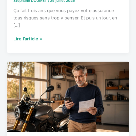
Stéphane DOUMET
/
29 juillet 2026
rentable
Ça fait trois ans que vous payez votre assurance
tous risques sans trop y penser. Et puis un jour, en
[…]
Lire l’article »
Tous
risques
:
Dans
quels
cas
c’est
vraiment
indispensable
ou