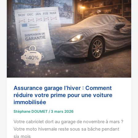
garage
l’hiver
:
Comment
réduire
votre
prime
pour
une
voiture
immobilisée
Assurance garage l’hiver : Comment
réduire votre prime pour une voiture
immobilisée
Stéphane DOUMET
/
3 mars 2026
Votre cabriolet dort au garage de novembre à mars ?
Votre moto hivernale reste sous sa bâche pendant
six mois