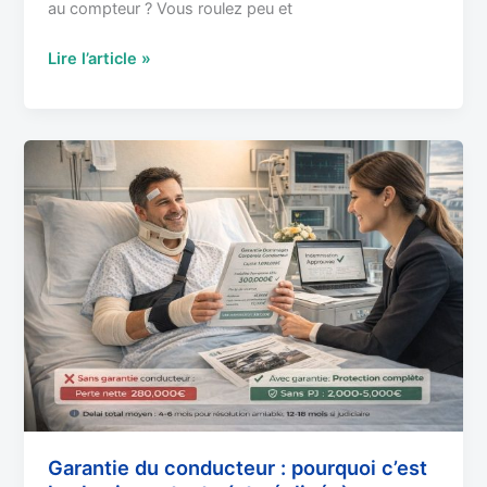
au compteur ? Vous roulez peu et
Lire l’article »
Garantie
du
conducteur
:
pourquoi
c’est
la
plus
importante
(et
négligée)
Garantie du conducteur : pourquoi c’est