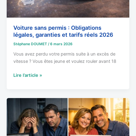
réels
2026
Voiture sans permis : Obligations
légales, garanties et tarifs réels 2026
Stéphane DOUMET
/
6 mars 2026
Vous avez perdu votre permis suite à un excès de
vitesse ? Vous êtes jeune et voulez rouler avant 18
Lire l’article »
Valeur
à
neuf
:
L’option