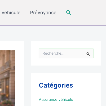
Rechercher
 véhicule
Prévoyance
R
e
c
h
e
r
c
Catégories
h
e
r
Assurance véhicule
: