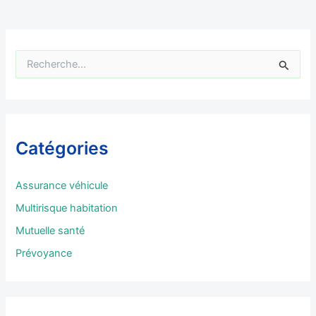
R
e
c
h
e
r
Catégories
c
h
e
Assurance véhicule
r
Multirisque habitation
:
Mutuelle santé
Prévoyance