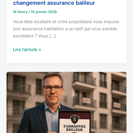
changement assurance bailleur
M Henry
/
16 janvier 2026
Vous êtes locataire et votre propriétaire vous impose
son assurance habitation à un tarif qui vous semble
exorbitant ? Vous […]
Lire l’article »
Bailleur
:
Les
5
garanties
bailleur
indispensables
pour
sécuriser