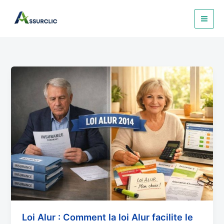
Aller
au
contenu
Loi
Alur
:
Comment
la
loi
Alur
facilite
le
changement
assurance
bailleur
Loi Alur : Comment la loi Alur facilite le