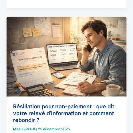
Résiliation
pour
non-
paiement
:
que
dit
votre
relevé
d’information
et
comment
rebondir
Résiliation pour non-paiement : que dit
votre relevé d’information et comment
?
rebondir ?
Mael BENAJI
/
25 décembre 2025