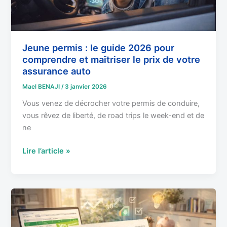
maîtriser
le
prix
de
Jeune permis : le guide 2026 pour
comprendre et maîtriser le prix de votre
votre
assurance auto
assurance
auto
Mael BENAJI
/
3 janvier 2026
Vous venez de décrocher votre permis de conduire,
vous rêvez de liberté, de road trips le week-end et de
ne
Lire l’article »
Relevé
d’information
assurance