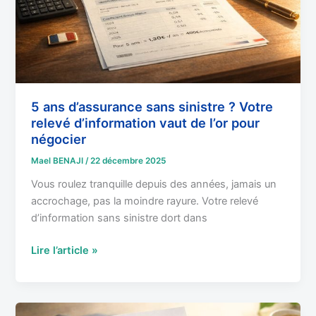
Votre
relevé
d’information
vaut
de
l’or
pour
5 ans d’assurance sans sinistre ? Votre
relevé d’information vaut de l’or pour
négocier
négocier
Mael BENAJI
/
22 décembre 2025
Vous roulez tranquille depuis des années, jamais un
accrochage, pas la moindre rayure. Votre relevé
d’information sans sinistre dort dans
Lire l’article »
Relevé