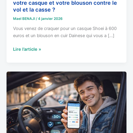
votre casque et votre blouson contre le
et
vol et la casse ?
la
casse
Mael BENAJI
/
4 janvier 2026
?
Vous venez de craquer pour un casque Shoei à 600
euros et un blouson en cuir Dainese qui vous a […]
Lire l’article »
Jeune
permis
:
le
guide
2026
pour
comprendre
et