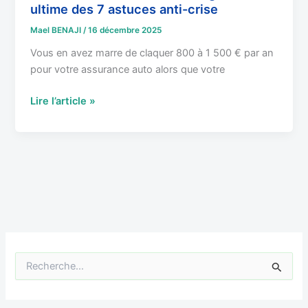
ultime des 7 astuces anti-crise
7
astuces
Mael BENAJI
/
16 décembre 2025
anti-
Vous en avez marre de claquer 800 à 1 500 € par an
crise
pour votre assurance auto alors que votre
Lire l’article »
R
e
c
h