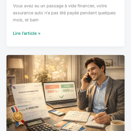
Vous avez eu un passage à vide financier, votre
assurance auto n’a pas été payée pendant quelques
mois, et bam
Lire l’article »
Relevé
d’information
sans
sinistre
:
comment
en
profiter
pour
négocier
?