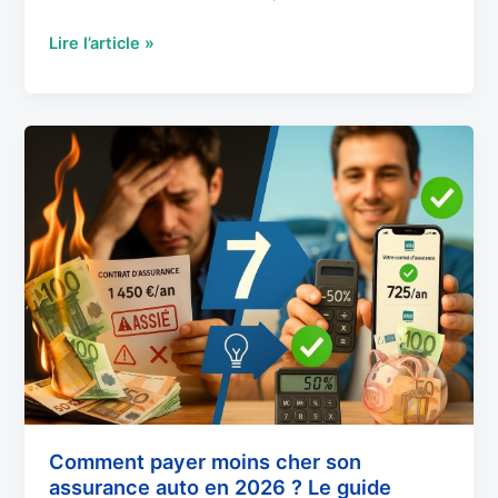
Lire l’article »
Comment
payer
moins
cher
son
assurance
auto
en
2026
?
Le
guide
ultime
Comment payer moins cher son
assurance auto en 2026 ? Le guide
des