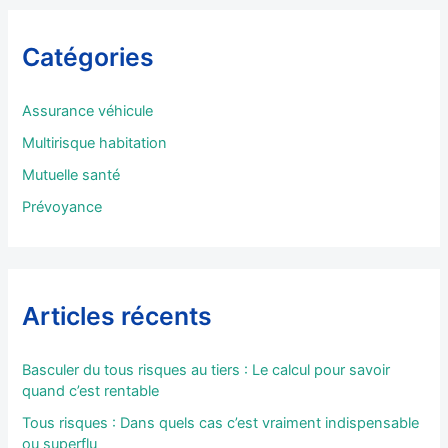
e
r
Catégories
c
h
e
Assurance véhicule
r
Multirisque habitation
:
Mutuelle santé
Prévoyance
Articles récents
Basculer du tous risques au tiers : Le calcul pour savoir
quand c’est rentable
Tous risques : Dans quels cas c’est vraiment indispensable
ou superflu