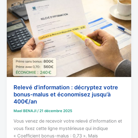
d’information
:
décryptez
votre
bonus-
malus
et
économisez
jusqu’à
400€/an
Relevé d’information : décryptez votre
bonus-malus et économisez jusqu’à
400€/an
Mael BENAJI
/
21 décembre 2025
Vous venez de recevoir votre relevé d’information et
vous fixez cette ligne mystérieuse qui indique
« Coefficient bonus-malus : 0,73 ». Mais