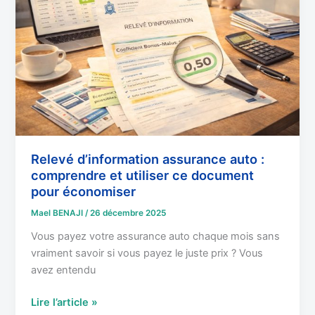
auto
:
comprendre
et
utiliser
ce
document
pour
économiser
Relevé d’information assurance auto :
comprendre et utiliser ce document
pour économiser
Mael BENAJI
/
26 décembre 2025
Vous payez votre assurance auto chaque mois sans
vraiment savoir si vous payez le juste prix ? Vous
avez entendu
Lire l’article »