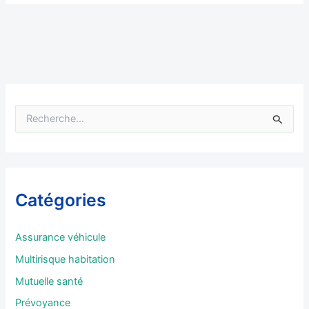
R
e
c
h
e
r
Catégories
c
h
e
Assurance véhicule
r
Multirisque habitation
:
Mutuelle santé
Prévoyance