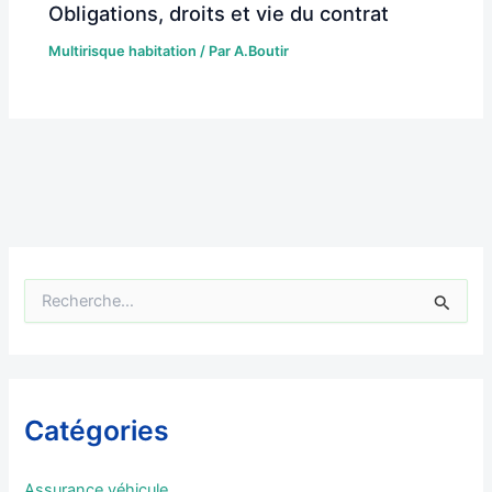
Obligations, droits et vie du contrat
Multirisque habitation
/ Par
A.Boutir
R
e
c
h
e
r
Catégories
c
h
e
Assurance véhicule