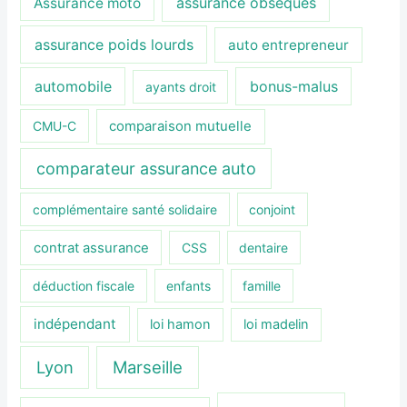
assurance obsèques
Assurance moto
assurance poids lourds
auto entrepreneur
automobile
bonus-malus
ayants droit
CMU-C
comparaison mutuelle
comparateur assurance auto
complémentaire santé solidaire
conjoint
contrat assurance
CSS
dentaire
déduction fiscale
enfants
famille
indépendant
loi hamon
loi madelin
Lyon
Marseille