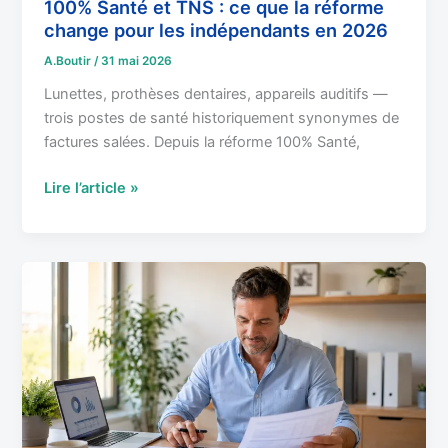
pour
100% Santé et TNS : ce que la réforme
les
change pour les indépendants en 2026
indépendants
A.Boutir
/
31 mai 2026
en
Lunettes, prothèses dentaires, appareils auditifs —
2026
trois postes de santé historiquement synonymes de
factures salées. Depuis la réforme 100% Santé,
Lire l’article »
Loi
Madelin
et
mutuelle
TNS
:
guide
de