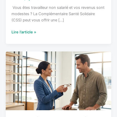
Vous êtes travailleur non salarié et vos revenus sont
modestes ? La Complémentaire Santé Solidaire
(CSS) peut vous offrir une […]
Lire l’article »
100%
Santé
et
TNS
:
ce
que
la
réforme
change