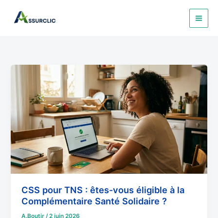
Aller
au
contenu
CSS
pour
TNS
:
êtes-
vous
éligible
à
la
Complémentaire
Santé
CSS pour TNS : êtes-vous éligible à la
Solidaire
Complémentaire Santé Solidaire ?
?
A.Boutir
/
2 juin 2026