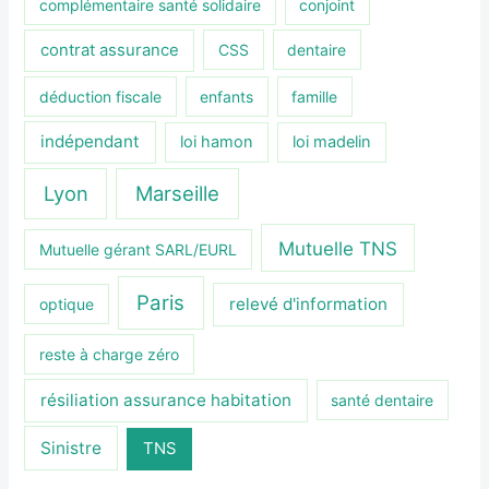
complémentaire santé solidaire
conjoint
contrat assurance
CSS
dentaire
déduction fiscale
enfants
famille
indépendant
loi hamon
loi madelin
Lyon
Marseille
Mutuelle TNS
Mutuelle gérant SARL/EURL
Paris
relevé d'information
optique
reste à charge zéro
résiliation assurance habitation
santé dentaire
Sinistre
TNS