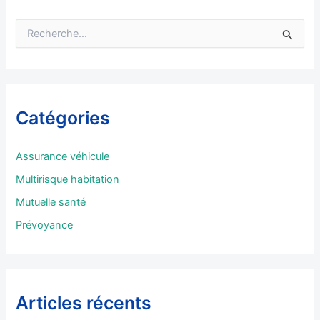
R
e
c
h
e
r
Catégories
c
h
e
Assurance véhicule
r
Multirisque habitation
:
Mutuelle santé
Prévoyance
Articles récents