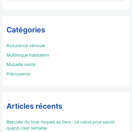
e
c
h
e
r
Catégories
c
h
e
Assurance véhicule
r
Multirisque habitation
:
Mutuelle santé
Prévoyance
Articles récents
Basculer du tous risques au tiers : Le calcul pour savoir
quand c’est rentable