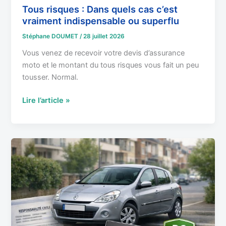
superflu
Tous risques : Dans quels cas c’est
vraiment indispensable ou superflu
Stéphane DOUMET
/
28 juillet 2026
Vous venez de recevoir votre devis d’assurance
moto et le montant du tous risques vous fait un peu
tousser. Normal.
Lire l’article »
Assurance
au
tiers
:
Pour
quelles
voitures