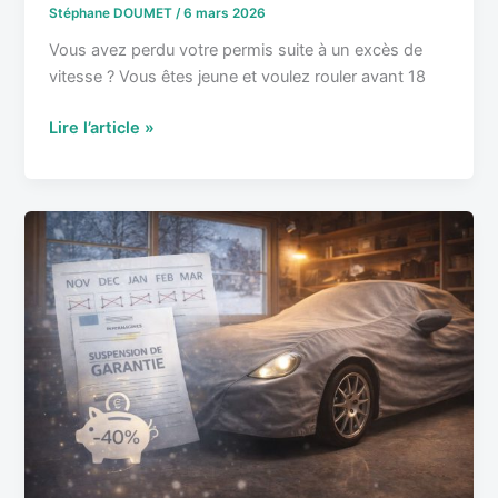
Stéphane DOUMET
/
6 mars 2026
Vous avez perdu votre permis suite à un excès de
vitesse ? Vous êtes jeune et voulez rouler avant 18
Lire l’article »
Assurance
garage
l’hiver
:
Comment
réduire
votre
prime
pour
une
voiture