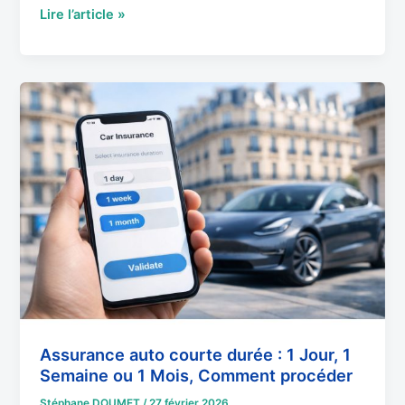
Lire l’article »
Assurance
auto
courte
durée
:
1
Jour,
1
Semaine
ou
1
Mois,
Comment
Assurance auto courte durée : 1 Jour, 1
Semaine ou 1 Mois, Comment procéder
procéder
Stéphane DOUMET
/
27 février 2026