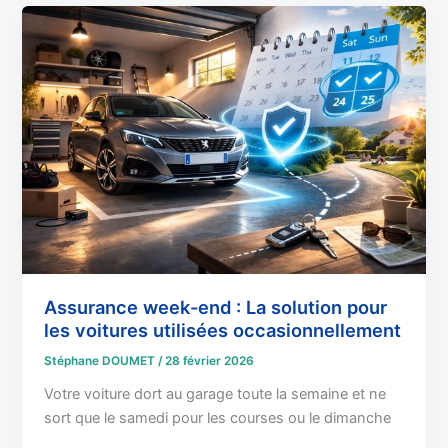
Assurance
week-
end
:
La
solution
pour
les
voitures
utilisées
occasionnellement
Assurance week-end : La solution pour
les voitures utilisées occasionnellement
Stéphane DOUMET
/
28 février 2026
Votre voiture dort au garage toute la semaine et ne
sort que le samedi pour les courses ou le dimanche