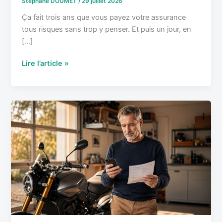
Stéphane DOUMET
/
29 juillet 2026
rentable
Ça fait trois ans que vous payez votre assurance
tous risques sans trop y penser. Et puis un jour, en
[…]
Lire l’article »
Tous
risques
:
Dans
quels
cas
c’est
vraiment
indispensable
ou