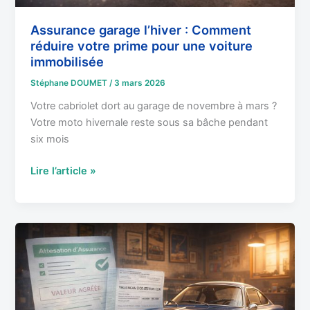
immobilisée
Assurance garage l’hiver : Comment
réduire votre prime pour une voiture
immobilisée
Stéphane DOUMET
/
3 mars 2026
Votre cabriolet dort au garage de novembre à mars ?
Votre moto hivernale reste sous sa bâche pendant
six mois
Lire l’article »
Voiture
de
collection
:
Garanties