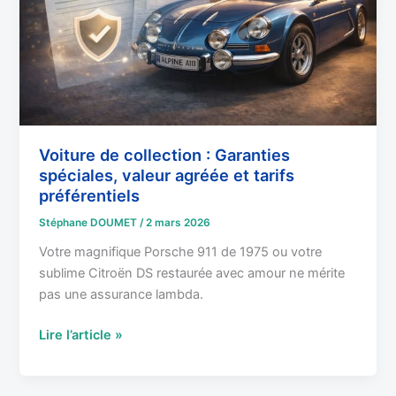
spéciales,
valeur
agréée
et
tarifs
préférentiels
Voiture de collection : Garanties
spéciales, valeur agréée et tarifs
préférentiels
Stéphane DOUMET
/
2 mars 2026
Votre magnifique Porsche 911 de 1975 ou votre
sublime Citroën DS restaurée avec amour ne mérite
pas une assurance lambda.
Lire l’article »