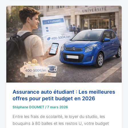
Assurance
auto
étudiant
:
Les
meilleures
offres
pour
petit
budget
en
2026
Assurance auto étudiant : Les meilleures
offres pour petit budget en 2026
Stéphane DOUMET
/
7 mars 2026
Entre les frais de scolarité, le loyer du studio, les
bouquins à 80 balles et les restos U, votre budget