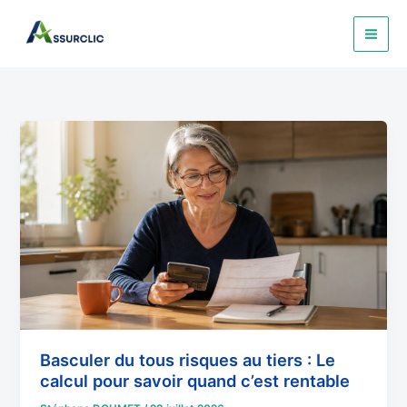
Aller
au
contenu
Basculer
du
tous
risques
au
tiers
:
Le
calcul
pour
savoir
Basculer du tous risques au tiers : Le
quand
calcul pour savoir quand c’est rentable
c’est