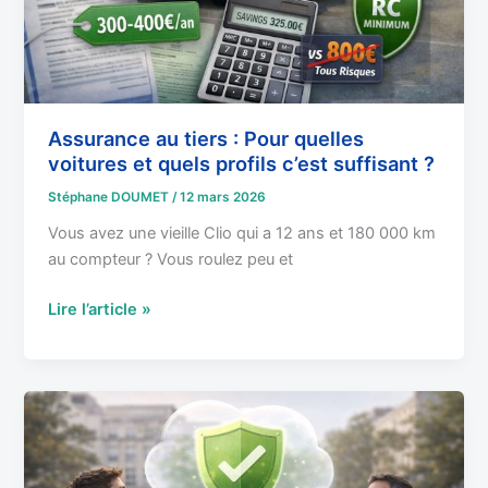
et
quels
profils
c’est
suffisant
?
Assurance au tiers : Pour quelles
voitures et quels profils c’est suffisant ?
Stéphane DOUMET
/
12 mars 2026
Vous avez une vieille Clio qui a 12 ans et 180 000 km
au compteur ? Vous roulez peu et
Lire l’article »
Assurance
Auto
Situations
Spéciales