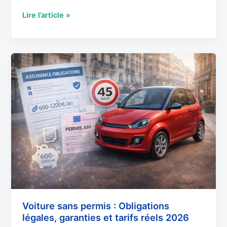
Lire l’article »
Voiture
sans
permis
:
Obligations
légales,
garanties
et
tarifs
réels
2026
Voiture sans permis : Obligations
légales, garanties et tarifs réels 2026