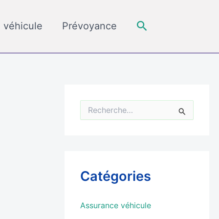
Rechercher
 véhicule
Prévoyance
R
e
c
h
e
r
c
Catégories
h
e
r
Assurance véhicule
: