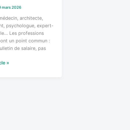
9 mars 2026
médecin, architecte,
nt, psychologue, expert-
e… Les professions
s ont un point commun :
lletin de salaire, pas
icle »