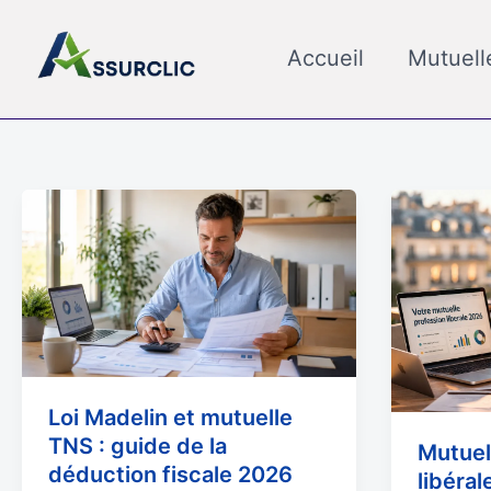
Aller
au
Accueil
Mutuell
contenu
Loi
Mutuelle
Madelin
professi
et
libérale
mutuelle
TNS
:
guide
de
Loi Madelin et mutuelle
la
TNS : guide de la
Mutuel
déduction
déduction fiscale 2026
libéral
fiscale