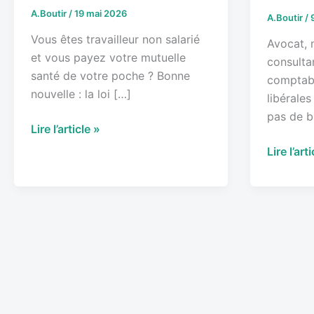
A.Boutir
/
19 mai 2026
2026
A.Boutir
/
Vous êtes travailleur non salarié
Avocat, 
et vous payez votre mutuelle
consulta
santé de votre poche ? Bonne
comptabl
nouvelle : la loi […]
libérale
pas de bu
Lire l’article »
Lire l’art