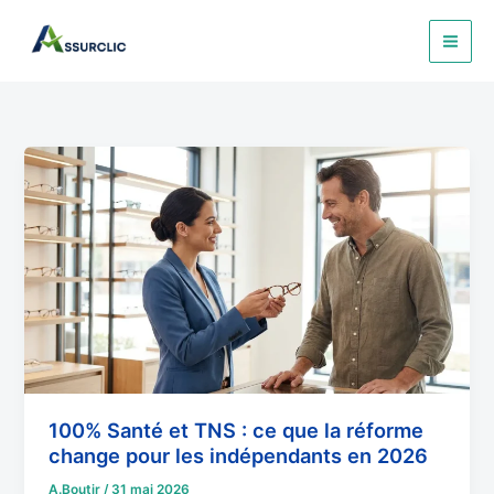
Aller
au
contenu
100%
Santé
et
TNS
:
ce
que
la
réforme
change
pour
100% Santé et TNS : ce que la réforme
les
change pour les indépendants en 2026
indépendants
A.Boutir
/
31 mai 2026