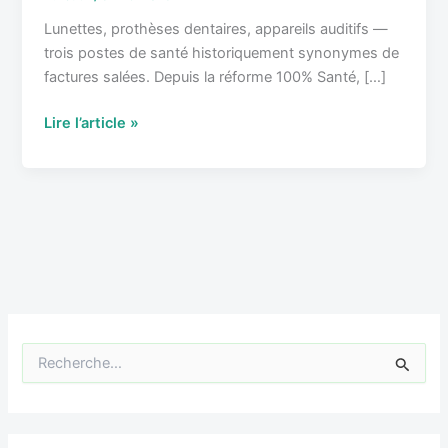
en
Lunettes, prothèses dentaires, appareils auditifs —
2026
trois postes de santé historiquement synonymes de
factures salées. Depuis la réforme 100% Santé, […]
Lire l’article »
R
e
c
h
e