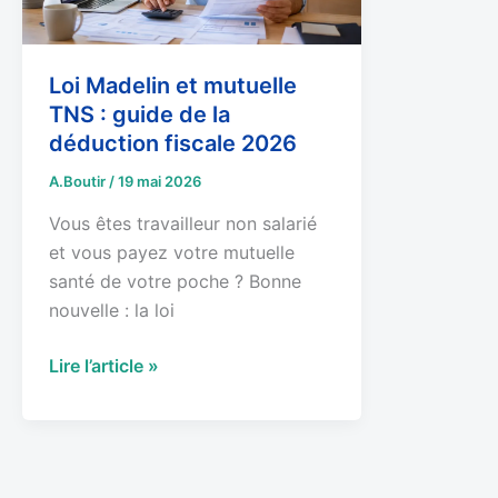
:
guide
de
Loi Madelin et mutuelle
la
TNS : guide de la
déduction
déduction fiscale 2026
fiscale
A.Boutir
/
19 mai 2026
2026
Vous êtes travailleur non salarié
et vous payez votre mutuelle
santé de votre poche ? Bonne
nouvelle : la loi
Lire l’article »