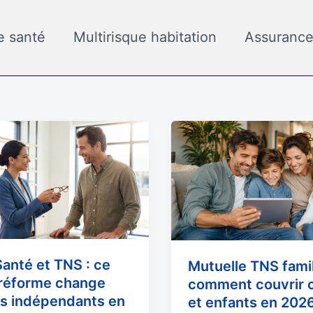
e santé
Multirisque habitation
Assurance
Mutuelle
TNS
famille
:
comment
couvrir
conjoint
et
anté et TNS : ce
Mutuelle TNS famil
enfants
 réforme change
comment couvrir c
en
es indépendants en
et enfants en 202
2026