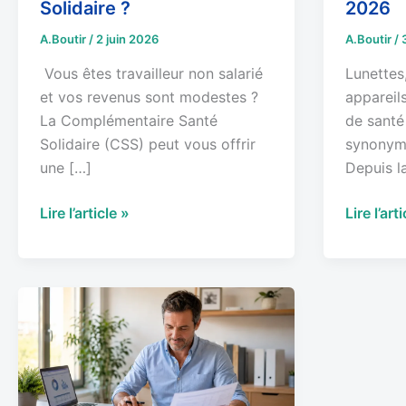
Solidaire ?
2026
Solidaire
les
A.Boutir
/
2 juin 2026
A.Boutir
/
?
indépen
en
Vous êtes travailleur non salarié
Lunettes
2026
et vos revenus sont modestes ?
appareils
La Complémentaire Santé
de santé
Solidaire (CSS) peut vous offrir
synonyme
une […]
Depuis l
Lire l’article »
Lire l’art
Loi
Madelin
et
mutuelle
TNS