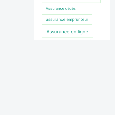
Assurance décès
assurance emprunteur
Assurance en ligne
assurance et colocation
assurance habitation
Assurance invalidité
Assurance jeune
conducteur
tion
Mentions légales
A propos
Nous contacter
Assurance moto
assurance obsèques