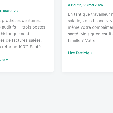
A.Boutir
/
28 mai 2026
31 mai 2026
dants
En tant que travailleur 
, prothèses dentaires,
salarié, vous financez 
 auditifs — trois postes
même votre complémen
 historiquement
santé. Mais qu’en est-il
s de factures salées.
famille ? Votre
a réforme 100% Santé,
Lire l’article »
icle »