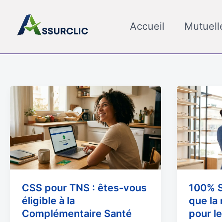
Aller
au
Accueil
Mutuell
contenu
CSS
100%
pour
Santé
TNS
et
:
TNS
êtes-
:
vous
ce
éligible
que
à
la
CSS pour TNS : êtes-vous
100% S
la
réforme
éligible à la
que la
Complémentaire
change
Complémentaire Santé
pour l
Santé
pour