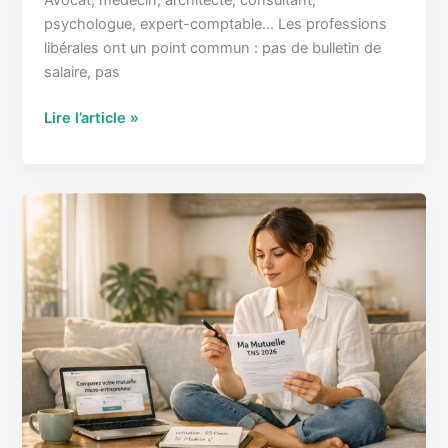
Avocat, médecin, architecte, consultant,
psychologue, expert-comptable… Les professions
libérales ont un point commun : pas de bulletin de
salaire, pas
Lire l’article »
Mutuelle
micro-
entrepreneur
:
tarifs