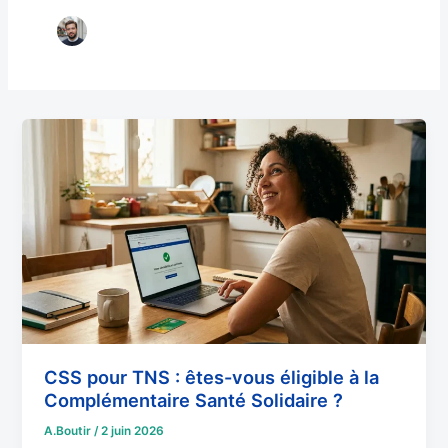
CSS
pour
TNS
:
êtes-
vous
éligible
à
la
Complémentaire
Santé
CSS pour TNS : êtes-vous éligible à la
Solidaire
Complémentaire Santé Solidaire ?
?
A.Boutir
/
2 juin 2026