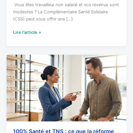
Vous êtes travailleur non salarié et vos revenus sont
modestes ? La Complémentaire Santé Solidaire
(CSS) peut vous offrir une […]
Lire l’article »
100%
Santé
et
TNS
:
ce
que
la
réforme
change
pour
100% Santé et TNS : ce que la réforme