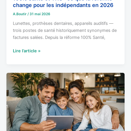
les
change pour les indépendants en 2026
indépendants
A.Boutir
/
31 mai 2026
en
Lunettes, prothèses dentaires, appareils auditifs —
2026
trois postes de santé historiquement synonymes de
factures salées. Depuis la réforme 100% Santé,
Lire l’article »
Mutuelle
TNS
famille
:
comment
couvrir
conjoint
et