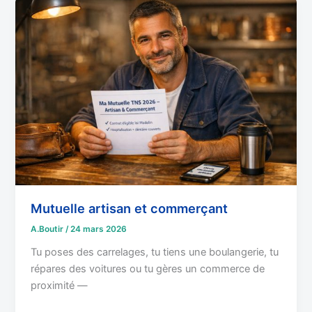
Mutuelle
artisan
et
commerçant
Mutuelle artisan et commerçant
A.Boutir
/
24 mars 2026
Tu poses des carrelages, tu tiens une boulangerie, tu
répares des voitures ou tu gères un commerce de
proximité —