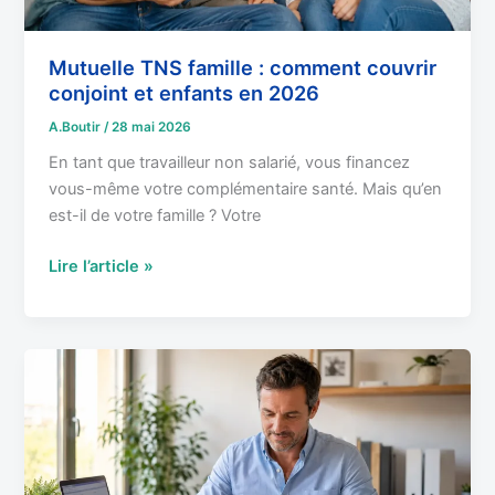
enfants
en
2026
Mutuelle TNS famille : comment couvrir
conjoint et enfants en 2026
A.Boutir
/
28 mai 2026
En tant que travailleur non salarié, vous financez
vous-même votre complémentaire santé. Mais qu’en
est-il de votre famille ? Votre
Lire l’article »
Loi
Madelin
et
mutuelle
TNS
: