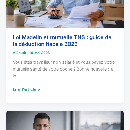
guide
de
la
déduction
fiscale
Loi Madelin et mutuelle TNS : guide de
2026
la déduction fiscale 2026
A.Boutir
/
19 mai 2026
Vous êtes travailleur non salarié et vous payez votre
mutuelle santé de votre poche ? Bonne nouvelle : la
loi
Lire l’article »
Mutuelle
gérant
SARL/EURL