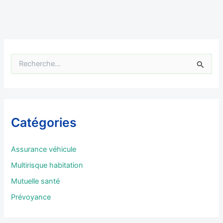
R
e
c
h
e
r
Catégories
c
h
e
Assurance véhicule
r
Multirisque habitation
:
Mutuelle santé
Prévoyance