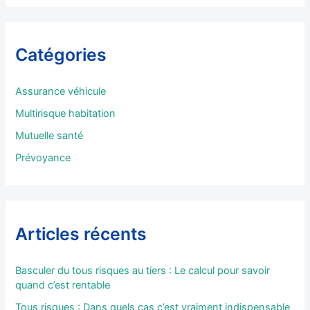
h
e
r
Catégories
c
h
e
Assurance véhicule
r
Multirisque habitation
:
Mutuelle santé
Prévoyance
Articles récents
Basculer du tous risques au tiers : Le calcul pour savoir
quand c’est rentable
Tous risques : Dans quels cas c’est vraiment indispensable