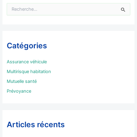
R
e
c
h
e
r
Catégories
c
h
e
Assurance véhicule
r
Multirisque habitation
:
Mutuelle santé
Prévoyance
Articles récents