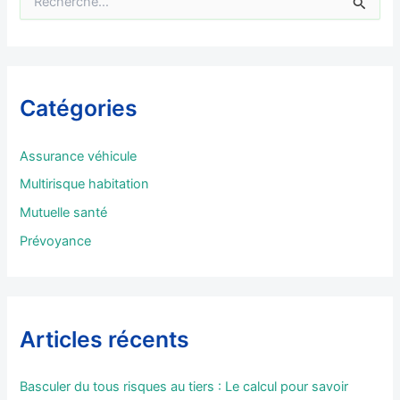
R
e
c
h
e
r
Catégories
c
h
e
Assurance véhicule
r
Multirisque habitation
:
Mutuelle santé
Prévoyance
Articles récents
Basculer du tous risques au tiers : Le calcul pour savoir