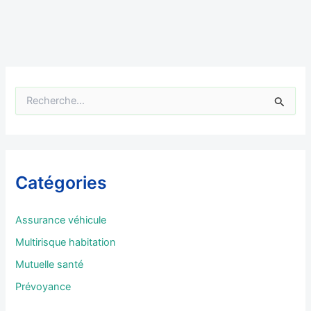
R
e
c
h
e
r
Catégories
c
h
e
Assurance véhicule
r
Multirisque habitation
:
Mutuelle santé
Prévoyance