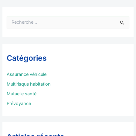
R
e
c
h
e
r
Catégories
c
h
e
Assurance véhicule
r
Multirisque habitation
:
Mutuelle santé
Prévoyance