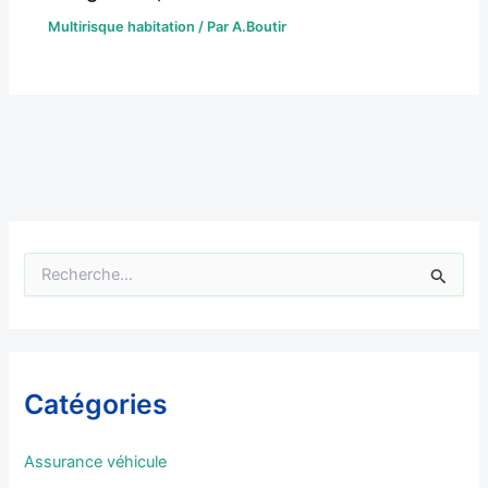
Multirisque habitation
/ Par
A.Boutir
R
e
c
h
e
r
Catégories
c
h
e
Assurance véhicule
r