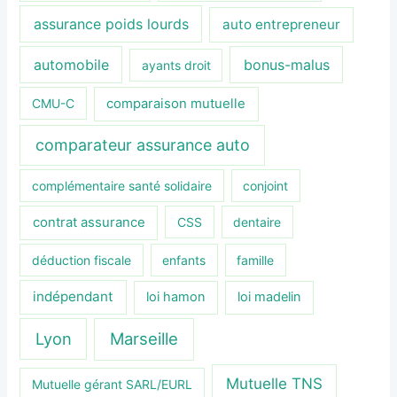
assurance poids lourds
auto entrepreneur
automobile
bonus-malus
ayants droit
CMU-C
comparaison mutuelle
comparateur assurance auto
complémentaire santé solidaire
conjoint
contrat assurance
CSS
dentaire
déduction fiscale
enfants
famille
indépendant
loi hamon
loi madelin
Lyon
Marseille
Mutuelle TNS
Mutuelle gérant SARL/EURL