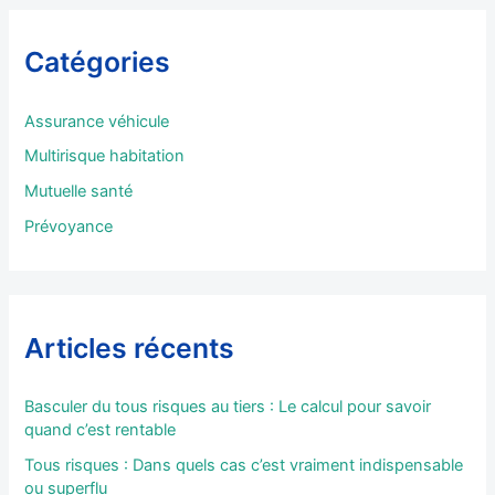
e
r
Catégories
c
h
e
Assurance véhicule
r
Multirisque habitation
:
Mutuelle santé
Prévoyance
Articles récents
Basculer du tous risques au tiers : Le calcul pour savoir
quand c’est rentable
Tous risques : Dans quels cas c’est vraiment indispensable
ou superflu