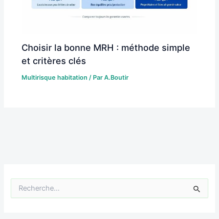
Choisir la bonne MRH : méthode simple
et critères clés
Multirisque habitation
/ Par
A.Boutir
R
e
c
h