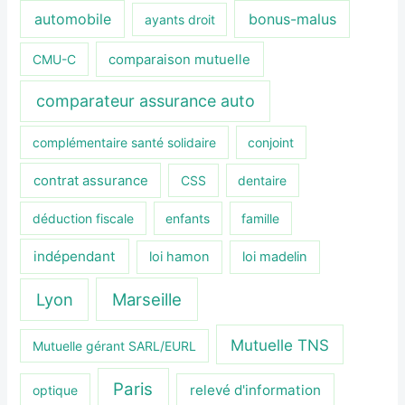
automobile
bonus-malus
ayants droit
CMU-C
comparaison mutuelle
comparateur assurance auto
complémentaire santé solidaire
conjoint
contrat assurance
CSS
dentaire
déduction fiscale
enfants
famille
indépendant
loi hamon
loi madelin
Lyon
Marseille
Mutuelle TNS
Mutuelle gérant SARL/EURL
Paris
relevé d'information
optique