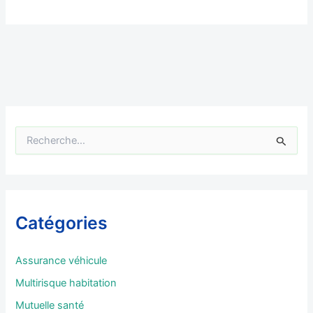
R
e
c
h
e
r
Catégories
c
h
e
Assurance véhicule
r
Multirisque habitation
:
Mutuelle santé