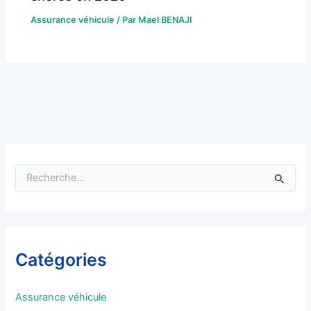
Assurance véhicule
/ Par
Mael BENAJI
R
e
c
h
e
r
Catégories
c
h
e
Assurance véhicule
r