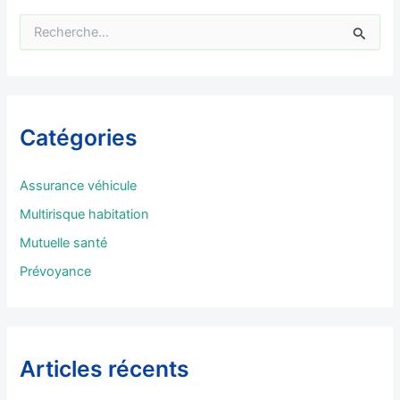
R
e
c
h
e
r
Catégories
c
h
e
Assurance véhicule
r
Multirisque habitation
:
Mutuelle santé
Prévoyance
Articles récents