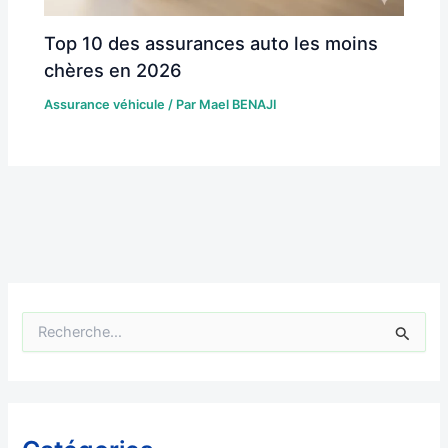
Top 10 des assurances auto les moins
chères en 2026
Assurance véhicule
/ Par
Mael BENAJI
R
e
c
h
e
r