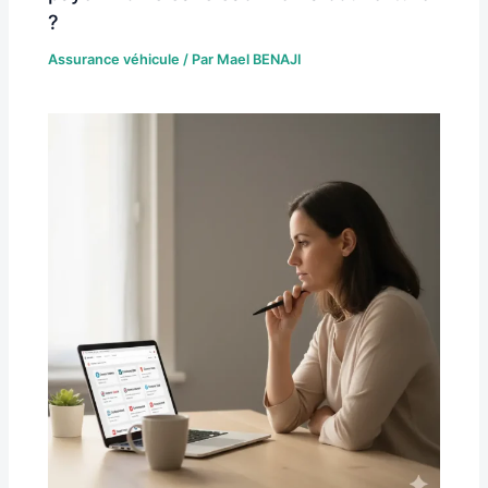
?
Assurance véhicule
/ Par
Mael BENAJI