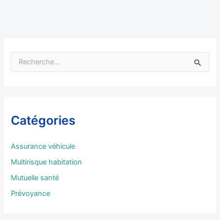
R
e
c
h
e
r
Catégories
c
h
e
Assurance véhicule
r
Multirisque habitation
:
Mutuelle santé
Prévoyance