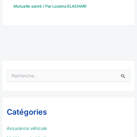
Mutuelle santé
/ Par
Loubna ELACHARI
R
e
c
h
e
r
Catégories
c
h
e
Assurance véhicule
r