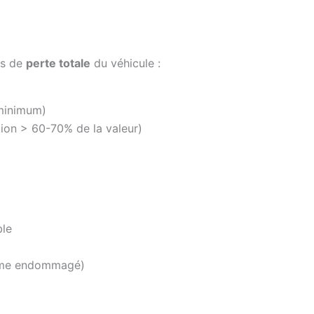
as de
perte totale
du véhicule :
 minimum)
ion > 60-70% de la valeur)
ble
même endommagé)