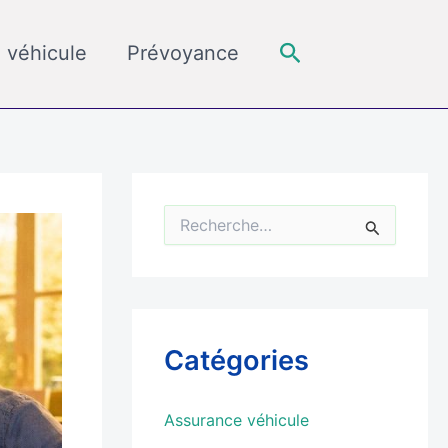
Rechercher
 véhicule
Prévoyance
R
e
c
h
e
r
c
Catégories
h
e
r
Assurance véhicule
: