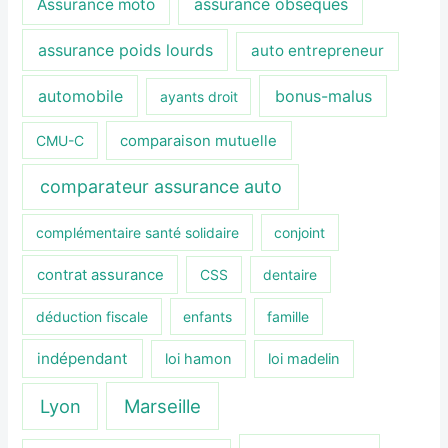
assurance obsèques
Assurance moto
assurance poids lourds
auto entrepreneur
automobile
bonus-malus
ayants droit
CMU-C
comparaison mutuelle
comparateur assurance auto
complémentaire santé solidaire
conjoint
contrat assurance
CSS
dentaire
déduction fiscale
enfants
famille
indépendant
loi hamon
loi madelin
Lyon
Marseille