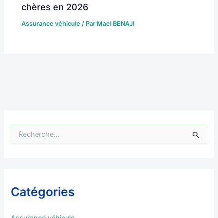
chères en 2026
Assurance véhicule
/ Par
Mael BENAJI
R
e
c
h
e
r
Catégories
c
h
e
Assurance véhicule