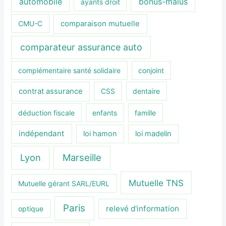
automobile
bonus-malus
ayants droit
CMU-C
comparaison mutuelle
comparateur assurance auto
complémentaire santé solidaire
conjoint
contrat assurance
CSS
dentaire
déduction fiscale
enfants
famille
indépendant
loi hamon
loi madelin
Lyon
Marseille
Mutuelle TNS
Mutuelle gérant SARL/EURL
Paris
relevé d'information
optique