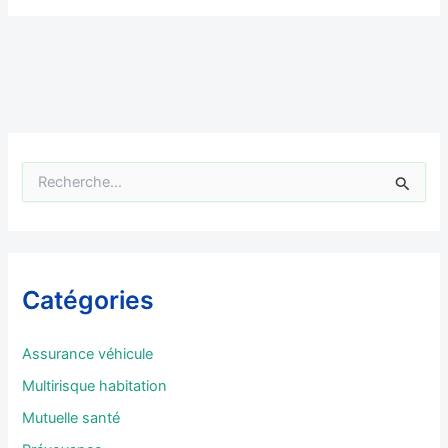
R
e
c
h
e
r
Catégories
c
h
e
Assurance véhicule
r
Multirisque habitation
:
Mutuelle santé