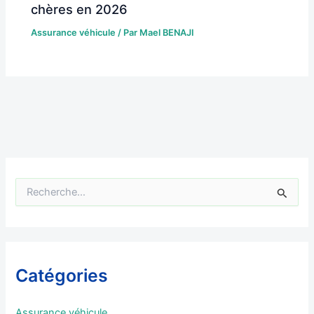
chères en 2026
Assurance véhicule
/ Par
Mael BENAJI
R
e
c
h
e
r
Catégories
c
h
e
Assurance véhicule