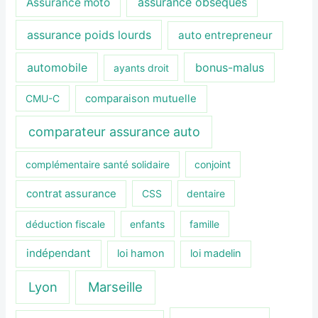
assurance obsèques
Assurance moto
assurance poids lourds
auto entrepreneur
automobile
bonus-malus
ayants droit
CMU-C
comparaison mutuelle
comparateur assurance auto
complémentaire santé solidaire
conjoint
contrat assurance
CSS
dentaire
déduction fiscale
enfants
famille
indépendant
loi hamon
loi madelin
Lyon
Marseille