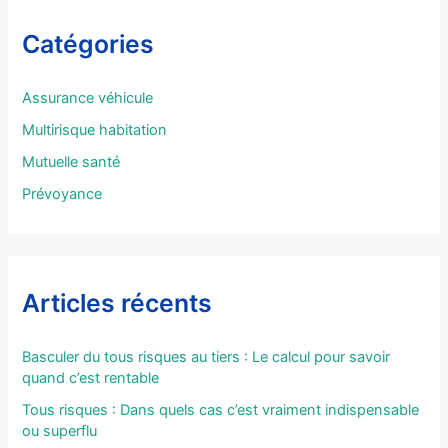
e
r
Catégories
c
h
e
Assurance véhicule
r
Multirisque habitation
:
Mutuelle santé
Prévoyance
Articles récents
Basculer du tous risques au tiers : Le calcul pour savoir
quand c’est rentable
Tous risques : Dans quels cas c’est vraiment indispensable
ou superflu