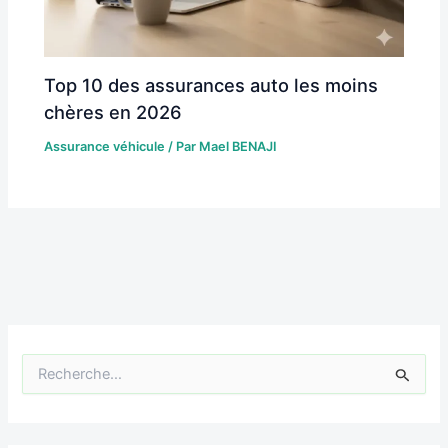
Top 10 des assurances auto les moins
chères en 2026
Assurance véhicule
/ Par
Mael BENAJI
R
e
c
h