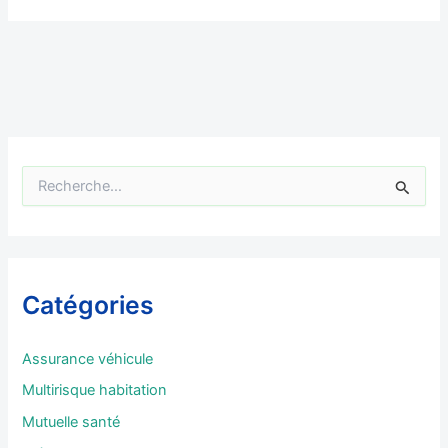
R
e
c
h
e
r
Catégories
c
h
e
Assurance véhicule
r
Multirisque habitation
:
Mutuelle santé