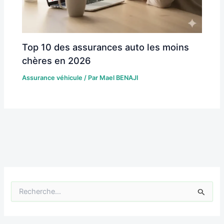
Top 10 des assurances auto les moins
chères en 2026
Assurance véhicule
/ Par
Mael BENAJI
R
e
c
h