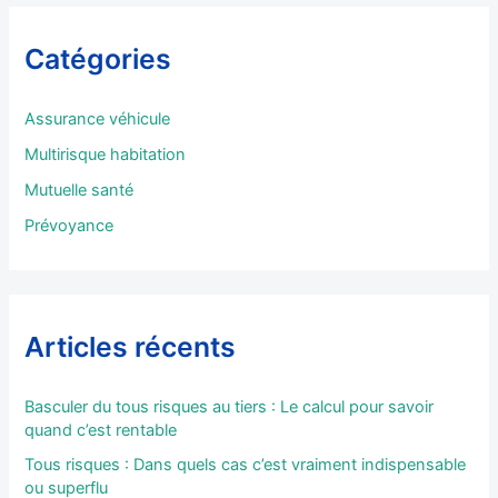
e
r
Catégories
c
h
e
Assurance véhicule
r
Multirisque habitation
:
Mutuelle santé
Prévoyance
Articles récents
Basculer du tous risques au tiers : Le calcul pour savoir
quand c’est rentable
Tous risques : Dans quels cas c’est vraiment indispensable
ou superflu