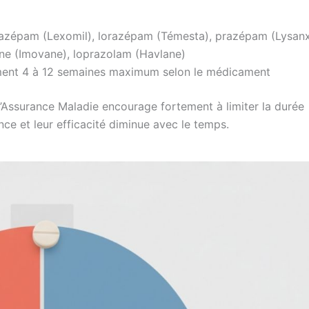
azépam (Lexomil), lorazépam (Témesta), prazépam (Lysanx
one (Imovane), loprazolam (Havlane)
ment 4 à 12 semaines maximum selon le médicament
’Assurance Maladie encourage fortement à limiter la durée
ce et leur efficacité diminue avec le temps.