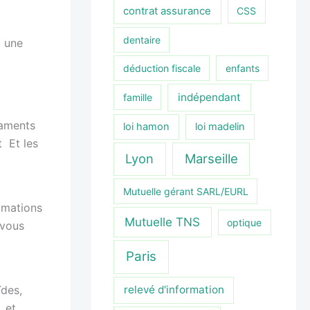
contrat assurance
CSS
dentaire
z une
déduction fiscale
enfants
indépendant
famille
caments
loi hamon
loi madelin
t Et les
Lyon
Marseille
Mutuelle gérant SARL/EURL
mmations
Mutuelle TNS
optique
 vous
Paris
ïdes,
relevé d'information
 et