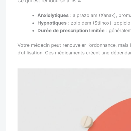
Ce qui est remboursé à 15 %
Anxiolytiques
: alprazolam (Xanax), brom
Hypnotiques
: zolpidem (Stilnox), zopicl
Durée de prescription limitée
: générale
Votre médecin peut renouveler l’ordonnance, mais l
d’utilisation. Ces médicaments créent une dépendan