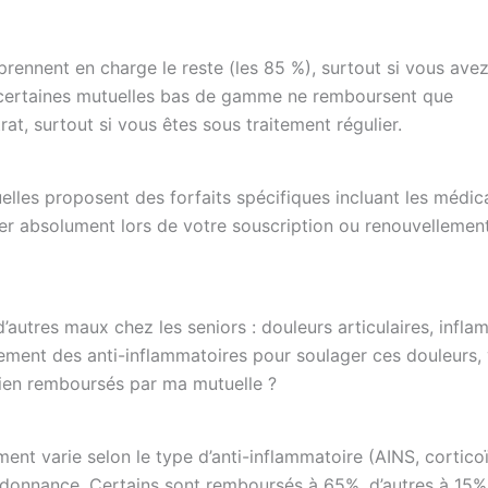
rennent en charge le reste (les 85 %), surtout si vous ave
, certaines mutuelles bas de gamme ne remboursent que
rat, surtout si vous êtes sous traitement régulier.
uelles proposent des forfaits spécifiques incluant les médi
er absolument lors de votre souscription ou renouvellemen
utres maux chez les seniors : douleurs articulaires, infla
ement des anti-inflammatoires pour soulager ces douleurs,
bien remboursés par ma mutuelle ?
t varie selon le type d’anti-inflammatoire (AINS, cortico
ordonnance. Certains sont remboursés à 65%, d’autres à 15%,