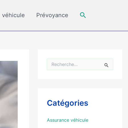
Rechercher
 véhicule
Prévoyance
R
e
c
h
e
r
c
Catégories
h
e
r
Assurance véhicule
: