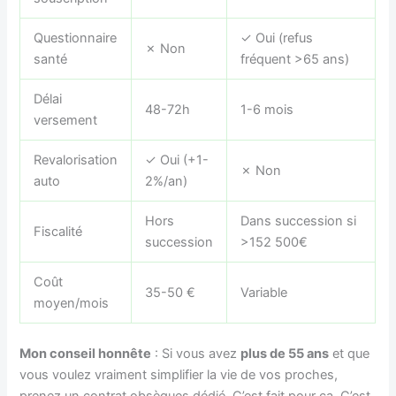
Questionnaire
✓ Oui (refus
✗ Non
santé
fréquent >65 ans)
Délai
48-72h
1-6 mois
versement
Revalorisation
✓ Oui (+1-
✗ Non
auto
2%/an)
Hors
Dans succession si
Fiscalité
succession
>152 500€
Coût
35-50 €
Variable
moyen/mois
Mon conseil honnête
: Si vous avez
plus de 55 ans
et que
vous voulez vraiment simplifier la vie de vos proches,
prenez un contrat obsèques dédié. C’est fait pour ça. C’est