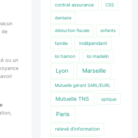
contrat assurance
CSS
dentaire
Chacun
déduction fiscale
enfants
t de
indépendant
famille
loi hamon
loi madelin
té ou un
évoyance
Lyon
Marseille
savoir
Mutuelle gérant SARL/EURL
Mutuelle TNS
optique
e
tion,
Paris
relevé d'information