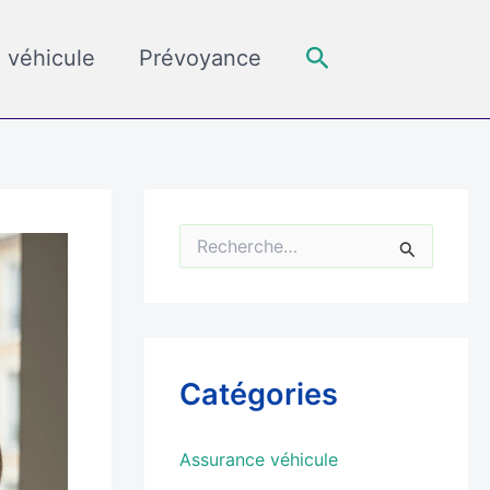
Rechercher
 véhicule
Prévoyance
R
e
c
h
e
r
c
Catégories
h
e
r
Assurance véhicule
: