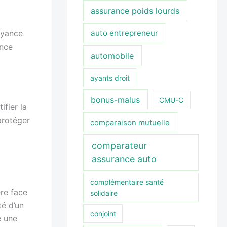
assurance poids lourds
auto entrepreneur
oyance
ance
automobile
ayants droit
bonus-malus
CMU-C
ifier la
protéger
comparaison mutuelle
comparateur
assurance auto
complémentaire santé
ère face
solidaire
té d’un
conjoint
e une