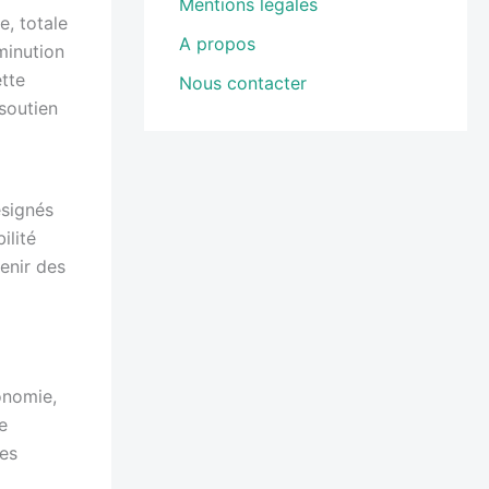
Mentions légales
e, totale
A propos
minution
tte
Nous contacter
 soutien
ésignés
ilité
enir des
onomie,
e
les