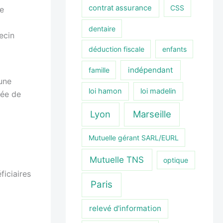
contrat assurance
CSS
le
dentaire
ecin
déduction fiscale
enfants
indépendant
famille
 une
loi hamon
loi madelin
née de
Lyon
Marseille
Mutuelle gérant SARL/EURL
Mutuelle TNS
optique
ficiaires
Paris
relevé d'information