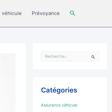
Rechercher
 véhicule
Prévoyance
R
e
c
h
e
r
c
Catégories
h
e
r
Assurance véhicule
: