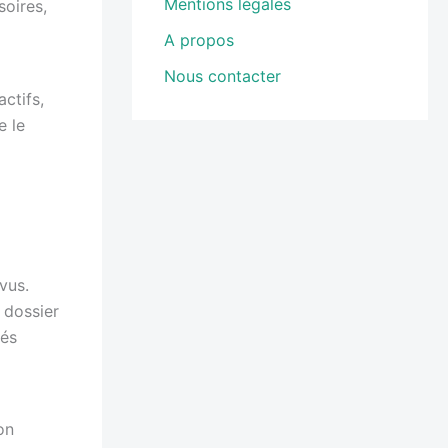
Mentions légales
oires,
A propos
Nous contacter
ctifs,
e le
vus.
 dossier
tés
on