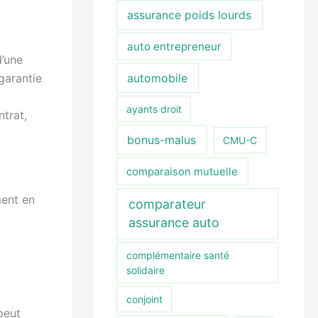
assurance poids lourds
auto entrepreneur
d’une
garantie
automobile
ayants droit
trat,
bonus-malus
CMU-C
comparaison mutuelle
ment en
comparateur
assurance auto
complémentaire santé
solidaire
conjoint
peut