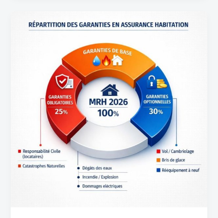
Les
garanties
de
prévoyance
en
assurance