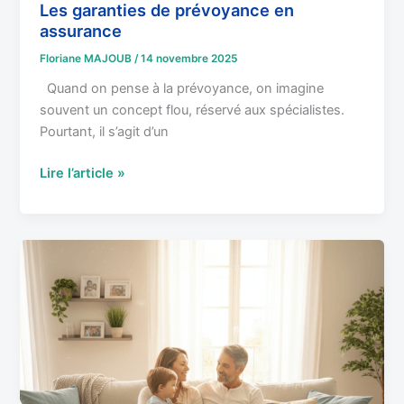
Les garanties de prévoyance en
assurance
Floriane MAJOUB
/
14 novembre 2025
Quand on pense à la prévoyance, on imagine
souvent un concept flou, réservé aux spécialistes.
Pourtant, il s’agit d’un
Lire l’article »
Qu’est-
ce
que
la
prévoyance
et
pourquoi
est-