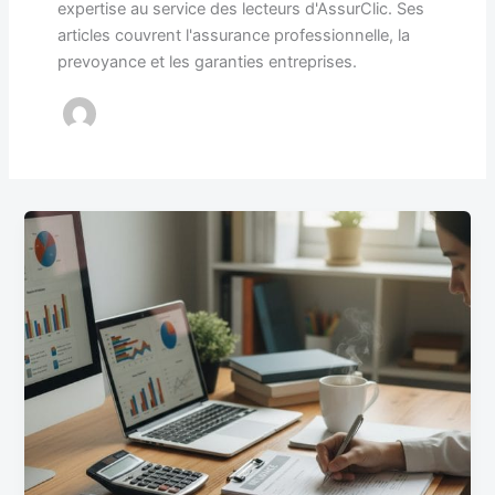
expertise au service des lecteurs d'AssurClic. Ses
articles couvrent l'assurance professionnelle, la
prevoyance et les garanties entreprises.
Fiscalité
et
gestion
d’un
contrat
de
prévoyance