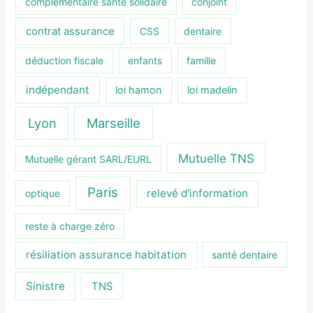
complémentaire santé solidaire
conjoint
contrat assurance
CSS
dentaire
déduction fiscale
enfants
famille
indépendant
loi hamon
loi madelin
Lyon
Marseille
Mutuelle TNS
Mutuelle gérant SARL/EURL
Paris
relevé d'information
optique
reste à charge zéro
résiliation assurance habitation
santé dentaire
Sinistre
TNS