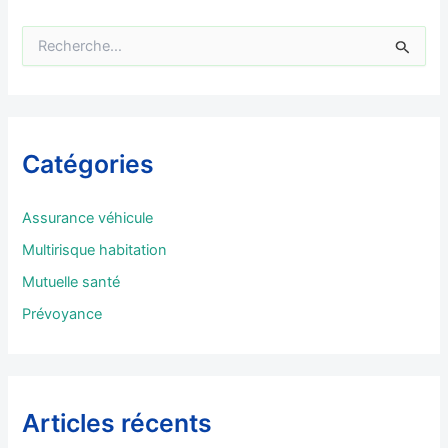
R
e
c
h
e
r
Catégories
c
h
e
Assurance véhicule
r
Multirisque habitation
:
Mutuelle santé
Prévoyance
Articles récents