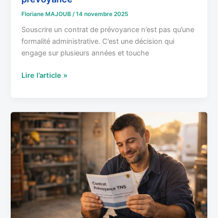
Floriane MAJOUB
/
14 novembre 2025
Souscrire un contrat de prévoyance n’est pas qu’une
formalité administrative. C’est une décision qui
engage sur plusieurs années et touche
Lire l’article »
Vos
droits
et
obligations
dans
un
contrat
de
prévoyance