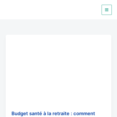
Aller
au
contenu
Budget
santé
à
la
retraite
:
comment
bien
l’anticiper
Budget santé à la retraite : comment