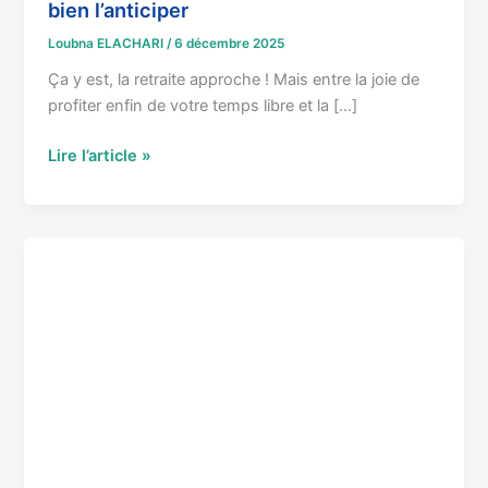
bien l’anticiper
Loubna ELACHARI
/
6 décembre 2025
Ça y est, la retraite approche ! Mais entre la joie de
profiter enfin de votre temps libre et la […]
Lire l’article »
100%
santé
:
ce
que
les
seniors
doivent
vraiment
savoir