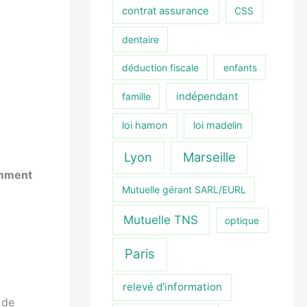
contrat assurance
CSS
dentaire
déduction fiscale
enfants
indépendant
famille
loi hamon
loi madelin
Lyon
Marseille
mment
Mutuelle gérant SARL/EURL
Mutuelle TNS
optique
Paris
relevé d'information
 de