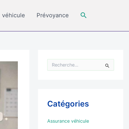
Rechercher
 véhicule
Prévoyance
R
e
c
h
e
r
c
Catégories
h
e
r
Assurance véhicule
: