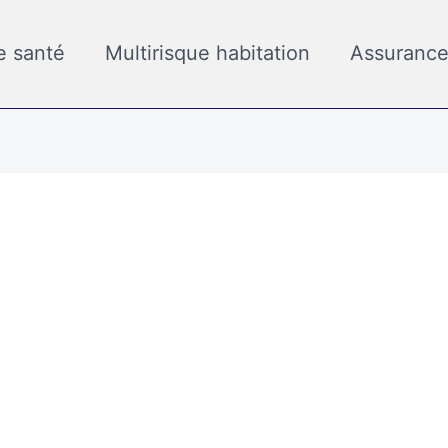
e santé
Multirisque habitation
Assurance
 Délais légaux, documents
 est rempli, et vous voilà avec ce fameux papier bleu et bl