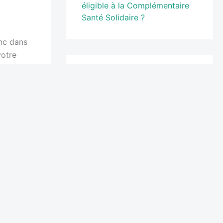
 vendredi
éligible à la Complémentaire
Santé Solidaire ?
yé votre
 15 août
Étiquettes
otre
100% santé
ants et
Arrêt de Travail
Assurance auto
assurance bailleur
quoi ce
ureurs
assurance des véhicules
électriques