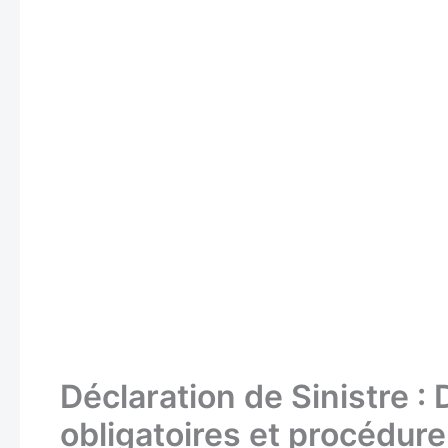
les mains en vous demandant « et maintenant, je fai
sinistre à votre assureur. Sauf que là, c’est pas au
le temps. Il y a des délais légaux stricts, des docu
vous loupez une étape ou que vous dépassez les dé
indemniser. Et là, vous vous retrouvez avec des mil
procrastiner ou de faire n’importe quoi, on va voi
sûr d’être pris en charge.
Quels sont les délais légaux à respecter absolumen
La déclaration de sinistre, c’est pas quand vous vou
beaucoup de temps devant vous.
Le délai de 5 jours ouvrés pour un accident classi
Selon l’article L113-2 du Code des assurances, vo