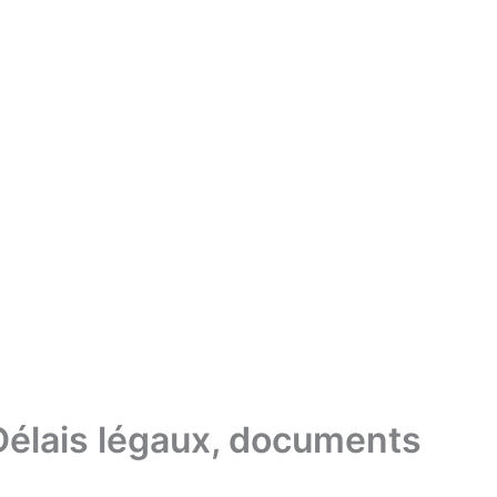
s quoi ? ». La réponse, c’est simple : vous devez déclarer 
ssi simple qu’envoyer un petit mail tranquillement quand vou
ments obligatoires à fournir, et une procédure précise à resp
lais, votre assureur peut purement et simplement refuser 
liers d’euros de réparations à votre charge. Alors avant de
r ensemble comment déclarer correctement votre sinistre po
t ?
lez, c’est quand la loi vous l’impose. Et spoiler : vous n’av
que
us avez
5 jours ouvrés maximum
à partir de la date de l’acc