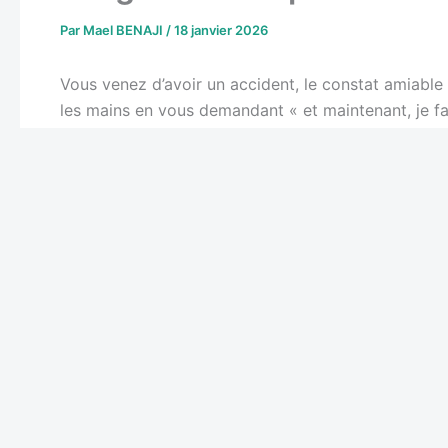
pour déclarer votre sinistre à votre assureur. Atten
hors jours fériés. Si vous avez un accident le vend
Concrètement, ça veut dire quoi 5 jours ouvrés ? S
déclaration au plus tard le lundi 17 (en comptant du 
tombe dans cette période, ça ne compte pas dans
Ce délai n’est pas négociable. Passé ce délai, votre
sinistre, même si vous n’êtes pas responsable de l’a
acceptent des déclarations tardives avec une bonne 
Le délai de 2 jours ouvrés pour un vol
Pour un vol de véhicule, c’est encore plus serré :
2 
délai raccourci ? Parce que plus vite le vol est sign
sont intraitables sur ce délai pour les vols.