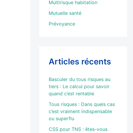
Multirisque habitation
votre
s aurez
Mutuelle santé
ecter. Si
Prévoyance
de vous
ur être
Articles récents
Basculer du tous risques au
ez pas
tiers : Le calcul pour savoir
quand c’est rentable
Tous risques : Dans quels cas
c’est vraiment indispensable
ou superflu
ident
CSS pour TNS : êtes-vous