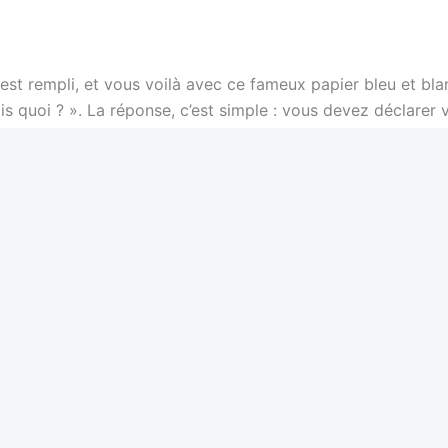
tion, on parle bien de jours ouvrés, c’est-à-dire du lundi au
redi soir, votre décompte commence le lundi suivant.
i vous avez un accident le lundi 10, vous devez avoir envo
mardi 11 au lundi 17 = 5 jours ouvrés). Si le 14 juillet ou le
 le décompte.
 assureur a le droit légal de refuser de prendre en charge v
ccident. Dans la pratique, certains assureurs sont plus coul
justification, mais légalement, ils peuvent dire non.
jours ouvrés maximum
selon le même article L113-2. Pour
alé, plus il y a de chances de retrouver le véhicule. Les ass